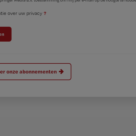
Springer Media B.V. toestemming om mij per e-mail op de hoogte te houde
?
tie over uw privacy
hier onze abonnementen