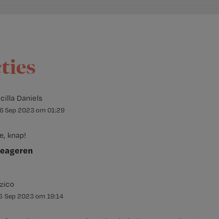
cties
scilla Daniels
16 Sep 2023
om
01:29
e, knap!
reageren
zico
15 Sep 2023
om
19:14