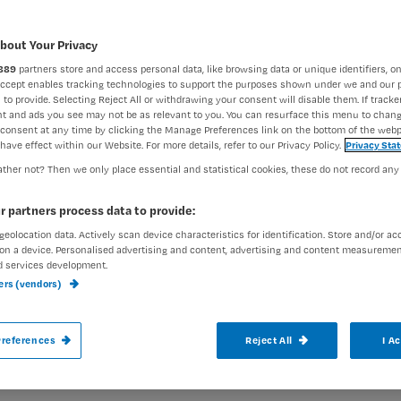
bout Your Privacy
Barbara van Ede
15 septemb
Auteur:
889
partners store and access personal data, like browsing data or unique identifiers, on
Accept enables tracking technologies to support the purposes shown under we and our 
 to provide. Selecting Reject All or withdrawing your consent will disable them. If tracker
t and ads you see may not be as relevant to you. You can resurface this menu to chan
consent at any time by clicking the Manage Preferences link on the bottom of the webp
have effect within our Website. For more details, refer to our Privacy Policy.
Privacy Sta
ther not? Then we only place essential and statistical cookies, these do not record any
Barbara dacht dat ze dyscalculie had. Tot 
r partners process data to provide:
én een werkwijze ontdekte waarmee ze n
geolocation data. Actively scan device characteristics for identification. Store and/or ac
Kom maar op met die rekentoets.
on a device. Personalised advertising and content, advertising and content measuremen
d services development.
ners (vendors)
references
Reject All
I A