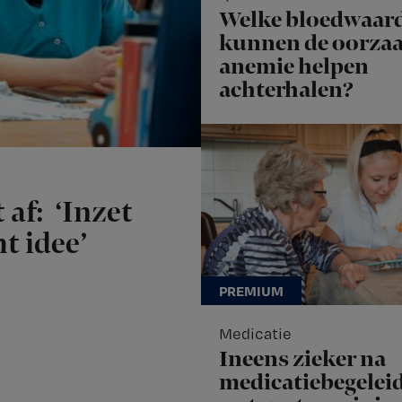
Welke bloedwaar
kunnen de oorzaa
anemie helpen
achterhalen?
 af: ‘Inzet
t idee’
Medicatie
Ineens zieker na
medicatiebegeleid