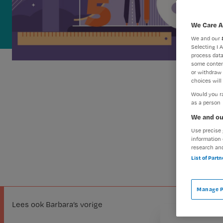
We Care A
We and our
Selecting I 
process data
some conten
or withdraw 
choices will 
Would you ra
as a person
We and ou
Use precise 
information 
research an
List of Part
Manage P
Lees ook Barbara’s vorige