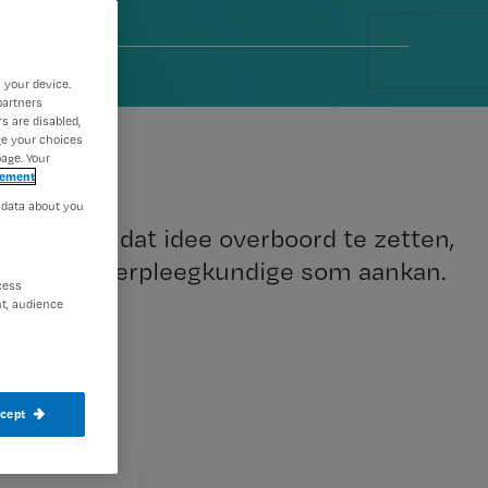
er 2023
 your device.
partners
s are disabled,
ge your choices
age. Your
tement
 data about you
ze besloot dat idee overboord te zetten,
u iedere verpleegkundige som aankan.
cess
t, audience
ccept