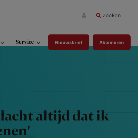
Zoeken
Wa
Inloggen
ma
wij
jou
Service
Nieuwsbrief
Abonneren
ste
bet
dacht altijd dat ik
enen'