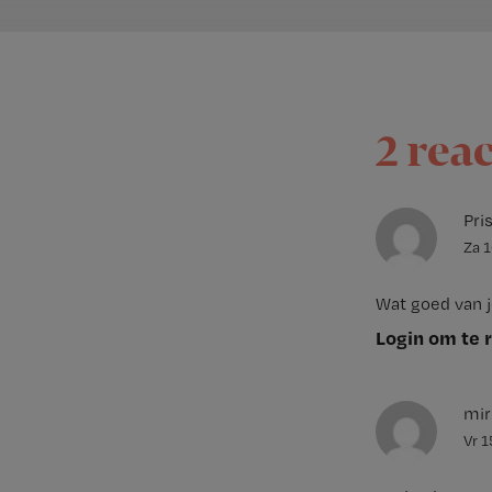
2 rea
Pri
Za 
Wat goed van j
Login om te 
mir
Vr 