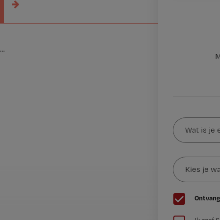
…
M
Wat
is
je
e-
Kies
mailadres?
je
*
wachtwoord
G
Ontvang
e
G
e