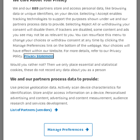
verpleegkundige Andor Bik een
We and our
889
partners store and access personal data, like browsing
discussiestuk.
data or unique identifiers, on your device. Selecting I Accept enables
tracking technologies to support the purposes shown under we and our
partners process data to provide. Selecting Reject All or withdrawing your
consent will disable them. If trackers are disabled, some content and ads
you see may not be as relevant to you. You can resurface this menu to
Registreren
change your choices or withdraw consent at any time by clicking the
De stages liep Andor in het UMC Utrecht, waar hij nu
Manage Preferences link on the bottom of the webpage. Your choices will
Wil je dit artikel lezen?
werkt als ic-verpleegkundige. De vraagstelling luidt: ‘Kan
have effect within our Website. For more details, refer to our Privacy
de
Policy.
Privacy Statement
Maak gratis een account aan en lees 2
…
Would you rather not? Then we only place essential and statistical
artikelen gratis per maand
cookies, these do not record any data about you as a person
We and our partners process data to provide:
Al een account of abonnement?
Log dan in
Use precise geolocation data. Actively scan device characteristics for
identification. Store and/or access information on a device. Personalised
advertising and content, advertising and content measurement, audience
research and services development.
Wat
List of Partners (vendors)
is
je
Manage Preferences
e-
Kies
mailadres?