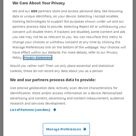
gevallen niet nodig. Als de
We Care About Your Privacy
prostaatkanker bij preventief
We and our
889
partners store and access personal data, like browsing
data or unique identifiers, on your device. Selecting I Accept enables
onderzoek gevonden wordt, hoeven
tracking technologies to support the purposes shown under we and our
partners process data to provide. Selecting Reject All or withdrawing your
deze mannen niet geopereerd te
consent will disable them. If trackers are disabled, some content and ads
you see may not be as relevant to you. You can resurface this menu to
worden.
change your choices or withdraw consent at any time by clicking the
Manage Preferences link on the bottom of the webpage. Your choices will
have effect within our Website. For more details, refer to our Privacy
Registreren
Policy.
Privacy Statement
Would you rather not? Then we only place essential and statistical
Wil je dit artikel lezen?
Een doorbraak
cookies, these do not record any data about you as a person
Dat blijkt uit
We and our partners process data to provide:
Maak gratis een account aan en lees 2
…
Use precise geolocation data. Actively scan device characteristics for
artikelen gratis per maand
identification. Store and/or access information on a device. Personalised
advertising and content, advertising and content measurement, audience
Al een account of abonnement?
Log dan in
research and services development.
List of Partners (vendors)
Wat
Manage Preferences
is