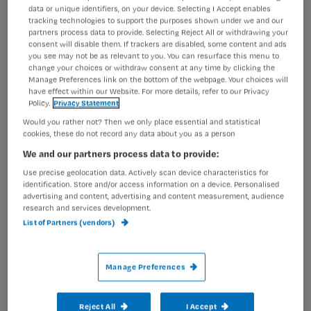
afasie na een CVA
data or unique identifiers, on your device. Selecting I Accept enables
tracking technologies to support the purposes shown under we and our
partners process data to provide. Selecting Reject All or withdrawing your
consent will disable them. If trackers are disabled, some content and ads
you see may not be as relevant to you. You can resurface this menu to
change your choices or withdraw consent at any time by clicking the
Manage Preferences link on the bottom of the webpage. Your choices will
Challenge
Psychiatrie
have effect within our Website. For more details, refer to our Privacy
Alcoholverslaafde patiënt: zo
Policy.
Privacy Statement
herken en voorkom je
Would you rather not? Then we only place essential and statistical
complicaties
cookies, these do not record any data about you as a person
We and our partners process data to provide:
Use precise geolocation data. Actively scan device characteristics for
identification. Store and/or access information on a device. Personalised
Challenge
Psychiatrie
advertising and content, advertising and content measurement, audience
research and services development.
Boos, angstig of verward:
List of Partners (vendors)
wanneer speelt er
psychiatrische problematiek?
Manage Preferences
Reject All
I Accept