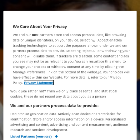
We Care About Your Privacy
We and our
889
partners store and access personal data, like browsing
data or unique identifiers, on your device. Selecting I Accept enables
tracking technologies to support the purposes shown under we and our
partners process data to provide. Selecting Reject All or withdrawing your
consent will disable them. If trackers are disabled, some content and ads
you see may not be as relevant to you. You can resurface this menu to
change your choices or withdraw consent at any time by clicking the
Manage Preferences link on the bottom of the webpage. Your choices will
have effect within our Website. For more details, refer to our Privacy
Policy.
Privacy Statement
Would you rather not? Then we only place essential and statistical
cookies, these do not record any data about you as a person
We and our partners process data to provide:
Use precise geolocation data. Actively scan device characteristics for
identification. Store and/or access information on a device. Personalised
advertising and content, advertising and content measurement, audience
research and services development.
List of Partners (vendors)