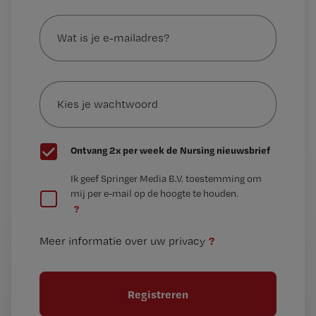
Wat
is
je
e-
Kies
mailadres?
je
*
wachtwoord
G
Ontvang 2x per week de Nursing nieuwsbrief
e
G
Ik geef Springer Media B.V. toestemming om
e
mij per e-mail op de hoogte te houden.
e
n
?
e
t
n
i
?
Meer informatie over uw privacy
t
t
i
e
t
l
e
l