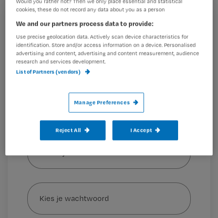
Would you rather not? Then we only place essential and statistical
aan de leden. Of directeur Sonja
cookies, these do not record any data about you as a person
Kersten ook opstapt, is nog niet
We and our partners process data to provide:
Registreren
duidelijk.
Use precise geolocation data. Actively scan device characteristics for
Wil je dit artikel lezen?
identification. Store and/or access information on a device. Personalised
advertising and content, advertising and content measurement, audience
research and services development.
Maak gratis een account aan en lees 2
…
List of Partners (vendors)
artikelen gratis per maand
Al een account of abonnement?
Log dan in
Manage Preferences
Reject All
I Accept
Wat
is
je
e-
Kies
mailadres?
je
*
wachtwoord