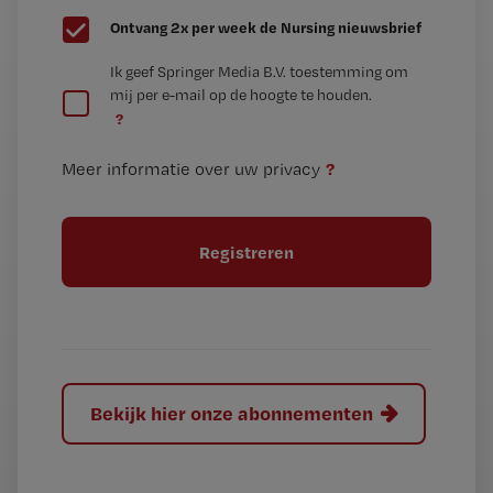
G
Ontvang 2x per week de Nursing nieuwsbrief
e
G
Ik geef Springer Media B.V. toestemming om
e
mij per e-mail op de hoogte te houden.
e
n
?
e
t
n
i
?
Meer informatie over uw privacy
t
t
i
e
t
l
e
l
?
Bekijk hier onze abonnementen