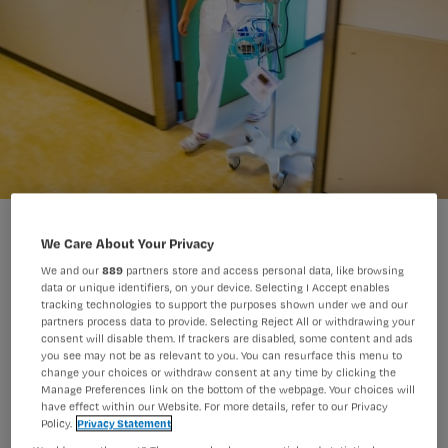
We Care About Your Privacy
We and our
889
partners store and access personal data, like browsing
data or unique identifiers, on your device. Selecting I Accept enables
Het bestuur van beroepsvereniging
tracking technologies to support the purposes shown under we and our
partners process data to provide. Selecting Reject All or withdrawing your
V&VN stapt op. De reden is het
consent will disable them. If trackers are disabled, some content and ads
you see may not be as relevant to you. You can resurface this menu to
schenden van het vertrouwen van de
change your choices or withdraw consent at any time by clicking the
Manage Preferences link on the bottom of the webpage. Your choices will
achterban, schrijft aftredend
have effect within our Website. For more details, refer to our Privacy
voorzitter Henk Bakker in een brief
Policy.
Privacy Statement