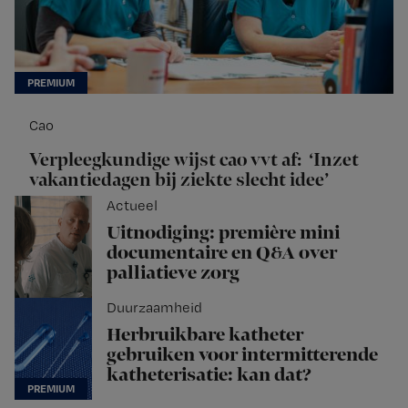
Cao
Verpleegkundige wijst cao vvt af: ‘Inzet
vakantiedagen bij ziekte slecht idee’
Actueel
Uitnodiging: première mini
documentaire en Q&A over
palliatieve zorg
Duurzaamheid
Herbruikbare katheter
gebruiken voor intermitterende
katheterisatie: kan dat?