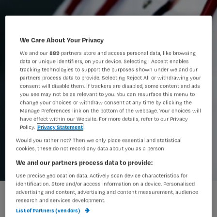
We Care About Your Privacy
We and our
889
partners store and access personal data, like browsing
data or unique identifiers, on your device. Selecting I Accept enables
tracking technologies to support the purposes shown under we and our
partners process data to provide. Selecting Reject All or withdrawing your
consent will disable them. If trackers are disabled, some content and ads
you see may not be as relevant to you. You can resurface this menu to
change your choices or withdraw consent at any time by clicking the
Manage Preferences link on the bottom of the webpage. Your choices will
have effect within our Website. For more details, refer to our Privacy
Policy.
Privacy Statement
Would you rather not? Then we only place essential and statistical
cookies, these do not record any data about you as a person
We and our partners process data to provide:
Use precise geolocation data. Actively scan device characteristics for
identification. Store and/or access information on a device. Personalised
'Bestuurder
advertising and content, advertising and content measurement, audience
research and services development.
List of Partners (vendors)