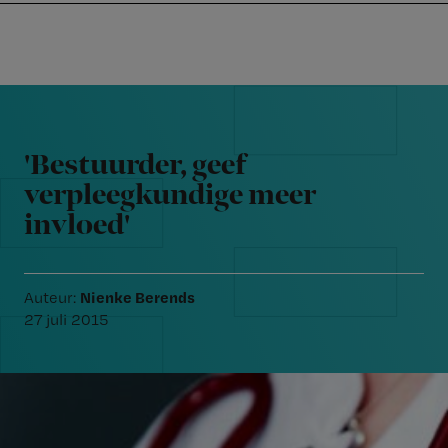
Nursing
W
Skip
Skip
Skip
voor
m
Inloggen
to
to
to
verpleegkundigen
wi
primary
main
footer
jo
navigation
content
Reader
st
Interactions
be
'Bestuurder, geef
verpleegkundige meer
invloed'
Nienke Berends
Auteur:
27 juli 2015