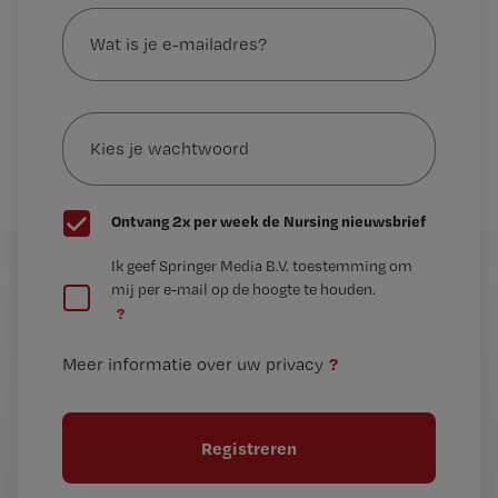
Wat
is
je
e-
Kies
mailadres?
je
*
wachtwoord
G
Ontvang 2x per week de Nursing nieuwsbrief
e
G
Ik geef Springer Media B.V. toestemming om
e
mij per e-mail op de hoogte te houden.
e
n
?
e
t
n
i
?
Meer informatie over uw privacy
t
t
i
e
t
l
e
l