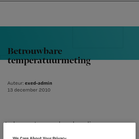
Nursing
W
Skip
Skip
Skip
voor
m
Inloggen
to
to
to
verpleegkundigen
wi
primary
main
footer
jo
navigation
content
Reader
st
Interactions
be
Betrouwbare
temperatuurmeting
exed-admin
Auteur:
13 december 2010
Iedere arts, verpleegkundige
en afdeling heeft zo zijn eigen idee
We Care About Your Privacy