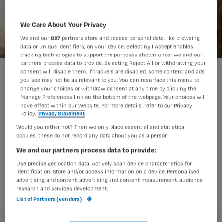
We Care About Your Privacy
We and our
887
partners store and access personal data, like browsing
data or unique identifiers, on your device. Selecting I Accept enables
tracking technologies to support the purposes shown under we and our
partners process data to provide. Selecting Reject All or withdrawing your
schippers
consent will disable them. If trackers are disabled, some content and ads
you see may not be as relevant to you. You can resurface this menu to
change your choices or withdraw consent at any time by clicking the
Manage Preferences link on the bottom of the webpage. Your choices will
have effect within our Website. For more details, refer to our Privacy
Minister Schippers van
Policy.
Privacy Statement
Volksgezondheid gaat het
Would you rather not? Then we only place essential and statistical
cookies, these do not record any data about you as a person
bevolkingsonderzoek naar darmkanker
We and our partners process data to provide:
invoeren. Vanaf 2013 wordt het
Use precise geolocation data. Actively scan device characteristics for
bevolkingsonderzoek stapsgewijs
identification. Store and/or access information on a device. Personalised
advertising and content, advertising and content measurement, audience
ingevoerd.
research and services development.
List of Partners (vendors)