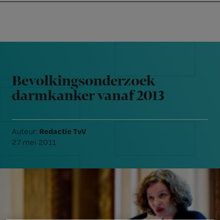
Nursing
W
Skip
Skip
Skip
voor
m
Inloggen
to
to
to
verpleegkundigen
wi
primary
main
footer
jo
navigation
content
Reader
st
Interactions
be
Bevolkingsonderzoek
darmkanker vanaf 2013
Redactie TvV
Auteur:
27 mei 2011