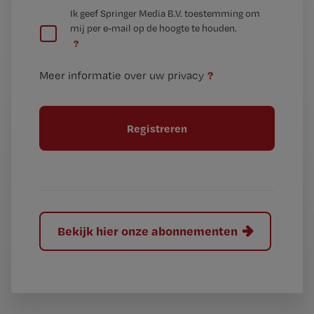
G
Ik geef Springer Media B.V. toestemming om
e
mij per e-mail op de hoogte te houden.
e
n
?
e
t
n
i
?
Meer informatie over uw privacy
t
t
i
e
t
l
e
l
?
Bekijk hier onze abonnementen