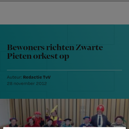
Nursing
W
Skip
Skip
Skip
voor
m
Inloggen
to
to
to
verpleegkundigen
wi
primary
main
footer
jo
navigation
content
Reader
st
Interactions
be
Bewoners richten Zwarte
Pieten orkest op
Redactie TvV
Auteur:
28 november 2012