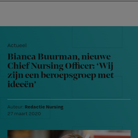
Nursing
W
Skip
Skip
Skip
voor
m
Inloggen
to
to
to
verpleegkundigen
wi
primary
main
footer
jo
navigation
content
Reader
st
Interactions
be
Actueel
Bianca Buurman, nieuwe
Chief Nursing Officer: ‘Wij
zijn een beroepsgroep met
ideeën’
Redactie Nursing
Auteur:
27 maart 2020