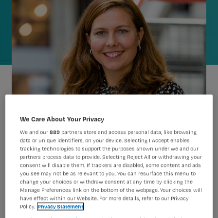
We Care About Your Privacy
We and our
889
partners store and access personal data, like browsing
data or unique identifiers, on your device. Selecting I Accept enables
tracking technologies to support the purposes shown under we and our
partners process data to provide. Selecting Reject All or withdrawing your
Er is een nieuwe Chief Nursing Officer
consent will disable them. If trackers are disabled, some content and ads
you see may not be as relevant to you. You can resurface this menu to
(CNO), Bianca Buurman. Ze gaat zich
change your choices or withdraw consent at any time by clicking the
Manage Preferences link on the bottom of the webpage. Your choices will
in onrustige tijden inzetten voor de
have effect within our Website. For more details, refer to our Privacy
positie van verpleegkundigen in
Policy.
Privacy Statement