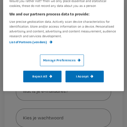
Would you rather not? Then we only place essential and statistical
Nederland. Stap 1: behoud van (jonge)
cookies, these do not record any data about you as a person
verpleegkundigen.
We and our partners process data to provide:
Registreren
Use precise geolocation data. Actively scan device characteristics for
Wil je dit artikel lezen?
identification. Store and/or access information on a device. Personalised
advertising and content, advertising and content measurement, audience
Hugo van der Wedden
tekst
research and services development.
Maak gratis een account aan en lees 2
…
List of Partners (vendors)
artikelen gratis per maand
Al een account of abonnement?
Log dan in
Manage Preferences
Reject All
I Accept
Wat
is
je
e-
Kies
mailadres?
je
*
wachtwoord