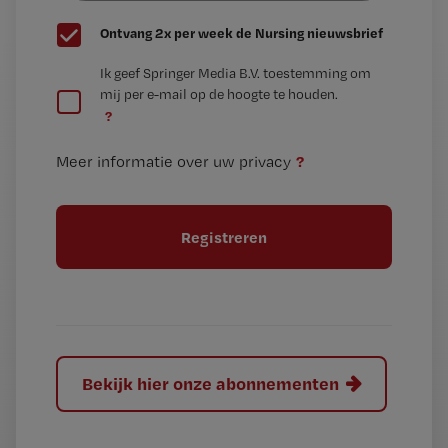
G
Ontvang 2x per week de Nursing nieuwsbrief
e
G
Ik geef Springer Media B.V. toestemming om
e
mij per e-mail op de hoogte te houden.
e
n
?
e
t
n
i
?
Meer informatie over uw privacy
t
t
i
e
t
l
e
l
?
Bekijk hier onze abonnementen