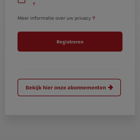
?
e
t
n
i
?
Meer informatie over uw privacy
t
t
i
e
t
l
e
l
?
Bekijk hier onze abonnementen