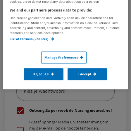
cookies, these do not record any data about you as a person
personeel en ook de daklozen rond het vliegveld. Onze
We and our partners process data to provide:
Maak gratis een account aan en lees 2
…
artikelen gratis per maand
Use precise geolocation data. Actively scan device characteristics for
identification. Store and/or access information on a device. Personalised
advertising and content, advertising and content measurement, audience
Al een account of abonnement?
Log dan in
research and services development.
List of Partners (vendors)
Wat
Manage Preferences
is
je
e-
Reject All
I Accept
Kies
mailadres?
je
*
wachtwoord
G
Ontvang 2x per week de Nursing nieuwsbrief
e
G
Ik geef Springer Media B.V. toestemming om
e
mij per e-mail op de hoogte te houden.
e
n