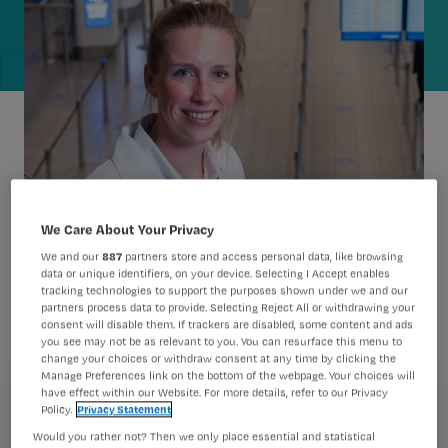
We Care About Your Privacy
We and our
887
partners store and access personal data, like browsing
data or unique identifiers, on your device. Selecting I Accept enables
tracking technologies to support the purposes shown under we and our
Marieke Rowald (33) werkt als SEH-
partners process data to provide. Selecting Reject All or withdrawing your
verpleegkundige bij Airport Medical
consent will disable them. If trackers are disabled, some content and ads
you see may not be as relevant to you. You can resurface this menu to
Services op Schiphol.
change your choices or withdraw consent at any time by clicking the
Manage Preferences link on the bottom of the webpage. Your choices will
have effect within our Website. For more details, refer to our Privacy
Registreren
Policy.
Privacy Statement
‘Voor eerste hulp kan iedereen op Schiphol bij ons
Would you rather not? Then we only place essential and statistical
Wil je dit artikel lezen?
terecht: passagiers, bezoekers, werknemers, vliegend