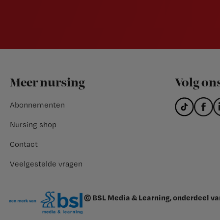
Footer
Meer nursing
Volg on
Abonnementen
Nursing shop
Contact
Veelgestelde vragen
© BSL Media & Learning, onderdeel v