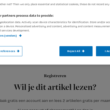
ther not? Then we only place essential and statistical cookies, these do not record any
r partners process data to provide:
exed-admin
3 september 20
Auteur:
geolocation data. Actively scan device characteristics for identification. Store and/or ac
on a device. Personalised advertising and content, advertising and content measuremen
d services development.
ners (vendors)
references
Reject All
I A
We leven in een ‘planbare’ maatschappij 
agenda’s. Soms neemt dit extreme vorme
Registreren
Er komt een mevrouw met partner op de afdeling voor een ge
Wil je dit artikel lezen?
aak gratis een account aan en lees 2 artikelen gratis per maa