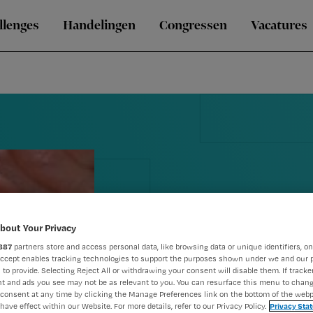
llenges
Handelingen
Congressen
Vacatures
Blog Annabe
bout Your Privacy
887
partners store and access personal data, like browsing data or unique identifiers, on
mijn kind: g
Accept enables tracking technologies to support the purposes shown under we and our 
 to provide. Selecting Reject All or withdrawing your consent will disable them. If tracker
t and ads you see may not be as relevant to you. You can resurface this menu to chan
mijn agenda 
consent at any time by clicking the Manage Preferences link on the bottom of the webp
have effect within our Website. For more details, refer to our Privacy Policy.
Privacy Sta