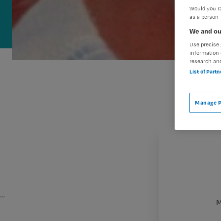
Would you ra
as a person
We and ou
Use precise 
information 
research an
List of Part
Manage P
…
M