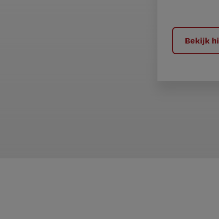
e
l
?
Bekijk 