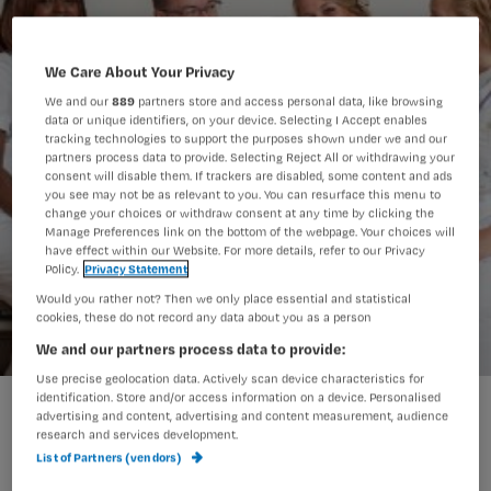
We Care About Your Privacy
We and our
889
partners store and access personal data, like browsing
data or unique identifiers, on your device. Selecting I Accept enables
tracking technologies to support the purposes shown under we and our
partners process data to provide. Selecting Reject All or withdrawing your
consent will disable them. If trackers are disabled, some content and ads
you see may not be as relevant to you. You can resurface this menu to
change your choices or withdraw consent at any time by clicking the
Manage Preferences link on the bottom of the webpage. Your choices will
have effect within our Website. For more details, refer to our Privacy
Policy.
Privacy Statement
Would you rather not? Then we only place essential and statistical
cookies, these do not record any data about you as a person
We and our partners process data to provide:
Use precise geolocation data. Actively scan device characteristics for
identification. Store and/or access information on a device. Personalised
advertising and content, advertising and content measurement, audience
Annabeth gelooft in de samenwerking
research and services development.
List of Partners (vendors)
tussen verpleegkundigen. Of het nou