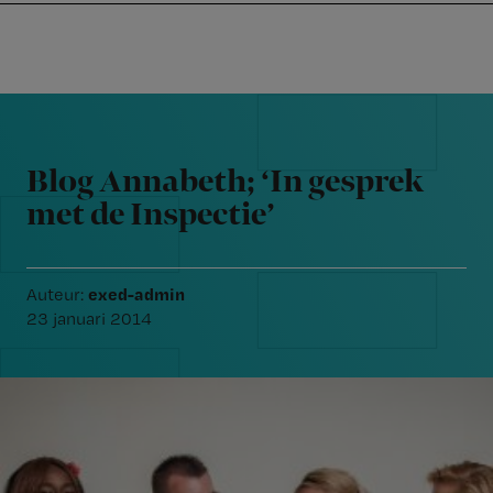
Nursing
W
Skip
Skip
Skip
voor
m
Inloggen
to
to
to
verpleegkundigen
wi
primary
main
footer
jo
navigation
content
Reader
st
Interactions
be
Blog Annabeth; ‘In gesprek
met de Inspectie’
exed-admin
Auteur:
23 januari 2014