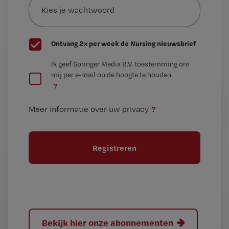
je
*
wachtwoord
G
Ontvang 2x per week de Nursing nieuwsbrief
e
G
Ik geef Springer Media B.V. toestemming om
e
mij per e-mail op de hoogte te houden.
e
n
?
e
t
n
i
?
Meer informatie over uw privacy
t
t
i
e
t
l
e
l
?
Bekijk hier onze abonnementen