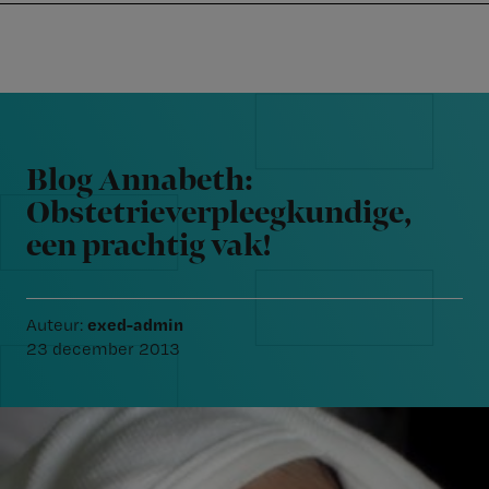
Nursing
W
Skip
Skip
Skip
voor
m
Inloggen
to
to
to
verpleegkundigen
wi
primary
main
footer
jo
navigation
content
Reader
st
Interactions
be
Blog Annabeth:
Obstetrieverpleegkundige,
een prachtig vak!
exed-admin
Auteur:
23 december 2013