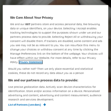
We Care About Your Privacy
We and our
887
partners store and access personal data, like browsing
data or unique identifiers, on your device. Selecting I Accept enables
tracking technologies to support the purposes shown under we and our
partners process data to provide. Selecting Reject All or withdrawing your
consent will disable them. If trackers are disabled, some content and ads
you see may not be as relevant to you. You can resurface this menu to
change your choices or withdraw consent at any time by clicking the
Manage Preferences link on the bottom of the webpage. Your choices will
have effect within our Website. For more details, refer to our Privacy
Policy.
Privacy Statement
Would you rather not? Then we only place essential and statistical
cookies, these do not record any data about you as a person
We and our partners process data to provide:
Use precise geolocation data. Actively scan device characteristics for
identification. Store and/or access information on a device. Personalised
advertising and content, advertising and content measurement, audience
research and services development.
Annabeth begrijpt niet waarom het
List of Partners (vendors)