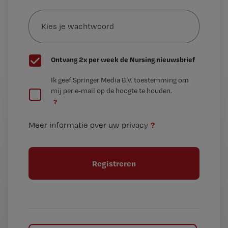
Kies
mailadres?
je
*
wachtwoord
G
Ontvang 2x per week de Nursing nieuwsbrief
e
G
Ik geef Springer Media B.V. toestemming om
e
mij per e-mail op de hoogte te houden.
e
n
?
e
t
n
i
?
Meer informatie over uw privacy
t
t
i
e
t
l
e
l
?