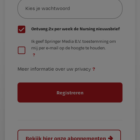
je
*
wachtwoord
G
Ontvang 2x per week de Nursing nieuwsbrief
e
G
Ik geef Springer Media B.V. toestemming om
e
mij per e-mail op de hoogte te houden.
e
n
?
e
t
n
i
?
Meer informatie over uw privacy
t
t
i
e
t
l
e
l
?
Bekijk hier onze abonnementen