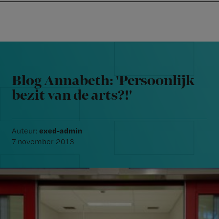
Nursing
W
Skip
Skip
Skip
voor
m
Inloggen
to
to
to
verpleegkundigen
wi
primary
main
footer
jo
navigation
content
Reader
st
Interactions
be
Blog Annabeth: 'Persoonlijk
bezit van de arts?!'
exed-admin
Auteur:
7 november 2013