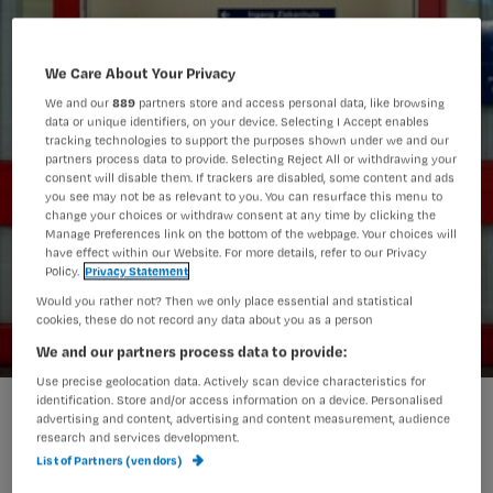
We Care About Your Privacy
We and our
889
partners store and access personal data, like browsing
data or unique identifiers, on your device. Selecting I Accept enables
tracking technologies to support the purposes shown under we and our
partners process data to provide. Selecting Reject All or withdrawing your
consent will disable them. If trackers are disabled, some content and ads
you see may not be as relevant to you. You can resurface this menu to
change your choices or withdraw consent at any time by clicking the
Manage Preferences link on the bottom of the webpage. Your choices will
have effect within our Website. For more details, refer to our Privacy
Policy.
Privacy Statement
Would you rather not? Then we only place essential and statistical
cookies, these do not record any data about you as a person
We and our partners process data to provide:
Use precise geolocation data. Actively scan device characteristics for
identification. Store and/or access information on a device. Personalised
advertising and content, advertising and content measurement, audience
We gaan een nieuw ziekenhuis
research and services development.
List of Partners (vendors)
bouwen. Echt ontzettend leuk om