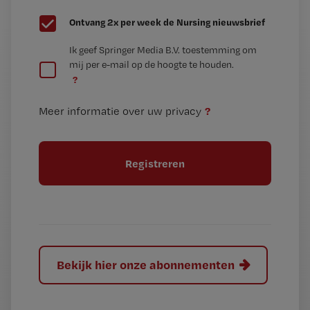
G
Ontvang 2x per week de Nursing nieuwsbrief
e
G
Ik geef Springer Media B.V. toestemming om
e
mij per e-mail op de hoogte te houden.
e
n
?
e
t
n
i
?
Meer informatie over uw privacy
t
t
i
e
t
l
e
l
?
Bekijk hier onze abonnementen