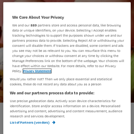
We Care About Your Privacy
We and our
889
partners store and access personal data, like browsing
data or unique identifiers, on your device. Selecting I Accept enables
tracking technologies to support the purposes shown under we and our
partners process data to provide. Selecting Reject All or withdrawing your
consent will disable them. If trackers are disabled, some content and ads
you see may not be as relevant to you. You can resurface this menu to
change your choices or withdraw consent at any time by clicking the
Manage Preferences link on the bottom of the webpage. Your choices will
have effect within our Website. For more details, refer to our Privacy
Policy.
Privacy Statement
Would you rather not? Then we only place essential and statistical
cookies, these do not record any data about you as a person
We and our partners process data to provide:
Use precise geolocation data. Actively scan device characteristics for
identification. Store and/or access information on a device. Personalised
advertising and content, advertising and content measurement, audience
research and services development.
Soms beland je in van die situaties dat
List of Partners (vendors)
je met je mond vol tanden staat en