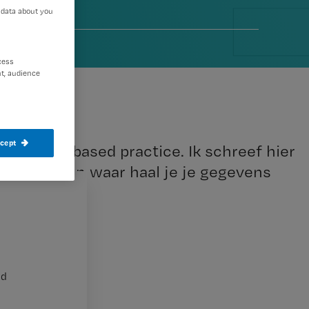
 data about you
4
cess
t, audience
ccept
 evidence-based practice. Ik schreef hier
 beginnen en waar haal je je gegevens
 bent.
nd