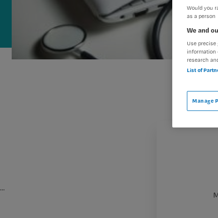
Would you ra
as a person
We and ou
Use precise 
information 
research an
List of Part
Manage P
…
M