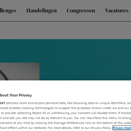
llenges
Handelingen
Congressen
Vacatures
bout Your Privacy
887
partners store and access personal data, like browsing data or unique identifiers, on
Blog Annabeth
Accept enables tracking technologies to support the purposes shown under we and our 
 to provide. Selecting Reject All or withdrawing your consent will disable them. If tracker
t and ads you see may not be as relevant to you. You can resurface this menu to chan
dat onderzo
consent at any time by clicking the Manage Preferences link on the bottom of the webp
have effect within our Website. For more details, refer to our Privacy Policy.
Privacy Sta