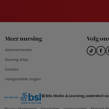
Footer
Meer nursing
Volg on
Abonnementen
Nursing shop
Contact
Veelgestelde vragen
© BSL Media & Learning, onderdeel v
Privacy Statement
Disclaimer
Voorwaarden
Manage Pr