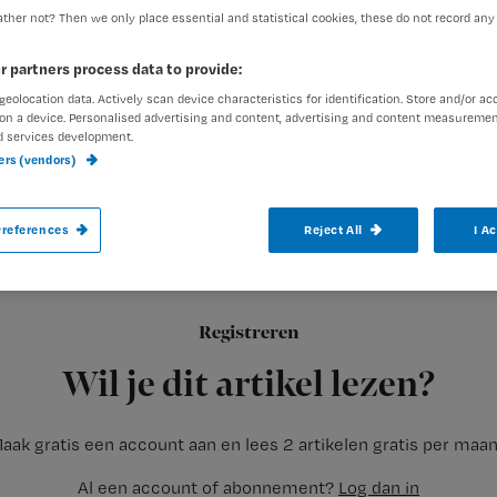
ther not? Then we only place essential and statistical cookies, these do not record any
r partners process data to provide:
exed-admin
29 oktober 201
Auteur:
geolocation data. Actively scan device characteristics for identification. Store and/or ac
on a device. Personalised advertising and content, advertising and content measuremen
d services development.
ners (vendors)
references
Reject All
I A
Al een aantal jaar ben ik enthousiast over
al eerder over. Maar ja, waar en hoe ga je
vandaan. Lastig als je hier niet in opgeleid
Registreren
Wil je dit artikel lezen?
aak gratis een account aan en lees 2 artikelen gratis per maa
Al een account of abonnement?
Log dan in