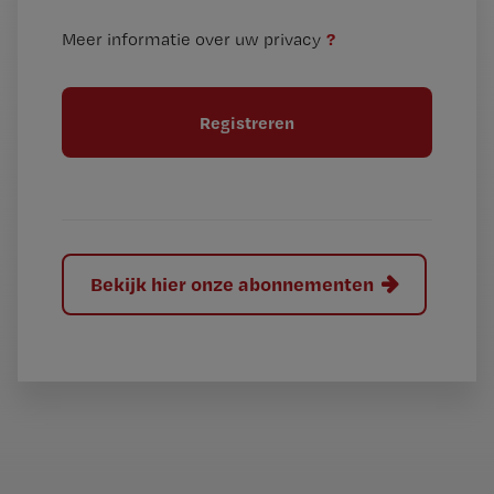
n
i
?
Meer informatie over uw privacy
t
t
i
e
t
l
e
l
?
Bekijk hier onze abonnementen