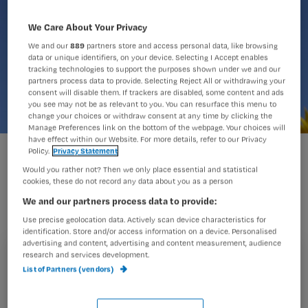
We Care About Your Privacy
We and our
889
partners store and access personal data, like browsing
data or unique identifiers, on your device. Selecting I Accept enables
tracking technologies to support the purposes shown under we and our
partners process data to provide. Selecting Reject All or withdrawing your
consent will disable them. If trackers are disabled, some content and ads
you see may not be as relevant to you. You can resurface this menu to
change your choices or withdraw consent at any time by clicking the
Manage Preferences link on the bottom of the webpage. Your choices will
have effect within our Website. For more details, refer to our Privacy
Policy.
Privacy Statement
Nu er weer stagiaires meelopen met
Would you rather not? Then we only place essential and statistical
cookies, these do not record any data about you as a person
Annemiek, beseft ze eens te meer hoe
We and our partners process data to provide:
blij ze is met haar werk als
Use precise geolocation data. Actively scan device characteristics for
wijkverpleegkundige.
identification. Store and/or access information on a device. Personalised
advertising and content, advertising and content measurement, audience
research and services development.
Registreren
List of Partners (vendors)
Wil je dit artikel lezen?
Als ter sprake komt dat ik wijkverpleegkundige ben hoor
ik vaak:
‘Moeilijk/ zwaar maar