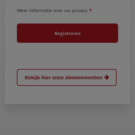
n
i
?
Meer informatie over uw privacy
t
t
i
e
t
l
e
l
?
Bekijk hier onze abonnementen