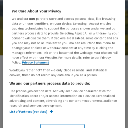
We Care About Your Privacy
We and our
889
partners store and access personal data, like browsing
data or unique identifiers, on your device. Selecting I Accept enables
tracking technologies to support the purposes shown under we and our
partners process data to provide. Selecting Reject All or withdrawing your
consent will disable them. If trackers are disabled, some content and ads
you see may not be as relevant to you. You can resurface this menu to
change your choices or withdraw consent at any time by clicking the
Manage Preferences link on the bottom of the webpage. Your choices will
have effect within our Website. For more details, refer to our Privacy
Policy.
Privacy Statement
Hoewel meneer Eik in het hospice
Would you rather not? Then we only place essential and statistical
cookies, these do not record any data about you as a person
nooit zijn wensen aangaf over het
We and our partners process data to provide:
levenseinde, komt er een moment dat
Use precise geolocation data. Actively scan device characteristics for
Annemiek ingrijpt.
identification. Store and/or access information on a device. Personalised
advertising and content, advertising and content measurement, audience
research and services development.
Registreren
List of Partners (vendors)
Wil je dit artikel lezen?
Meneer Eik* heeft uitzaaiingen in longen
, ruggenmerg en
hersenvliezen. Genezing is niet mogelijk. Daarom