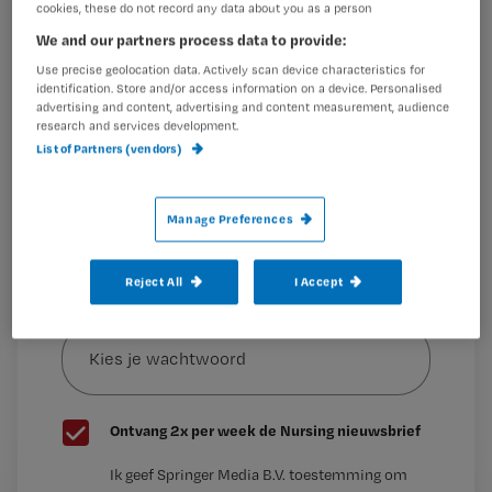
Wil je dit artikel lezen?
cookies, these do not record any data about you as a person
Met man en macht doen
We and our partners process data to provide:
Maak gratis een account aan en lees 2
…
Use precise geolocation data. Actively scan device characteristics for
artikelen gratis per maand
identification. Store and/or access information on a device. Personalised
advertising and content, advertising and content measurement, audience
Al een account of abonnement?
Log dan in
research and services development.
List of Partners (vendors)
Wat
Manage Preferences
is
je
Reject All
I Accept
e-
Kies
mailadres?
je
*
wachtwoord
G
Ontvang 2x per week de Nursing nieuwsbrief
e
G
Ik geef Springer Media B.V. toestemming om
e