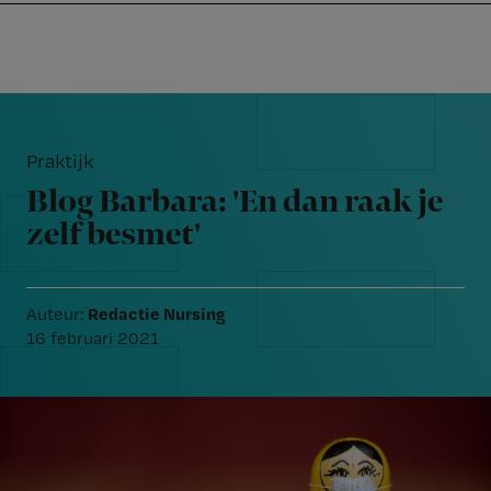
Nursing
W
Skip
Skip
Skip
voor
m
Inloggen
to
to
to
verpleegkundigen
wi
primary
main
footer
jo
navigation
content
Reader
st
Interactions
be
Praktijk
Blog Barbara: 'En dan raak je
zelf besmet'
Redactie Nursing
Auteur:
16 februari 2021