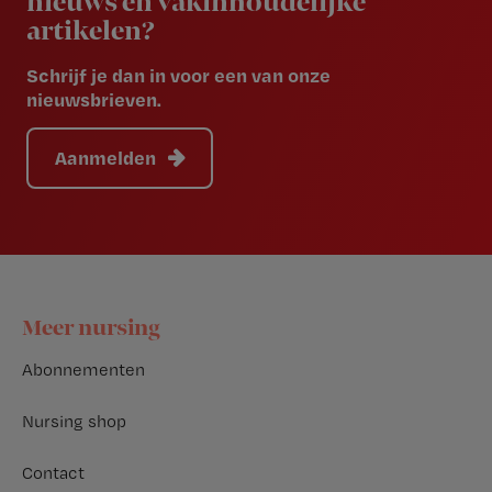
nieuws en vakinhoudelijke
artikelen?
Schrijf je dan in voor een van onze
nieuwsbrieven.
Aanmelden
Footer
Meer nursing
Abonnementen
Nursing shop
Contact