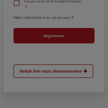
mij per e-mail op de hoogte te houden.
e
n
?
e
t
n
i
?
Meer informatie over uw privacy
t
t
i
e
t
l
e
l
?
Bekijk hier onze abonnementen