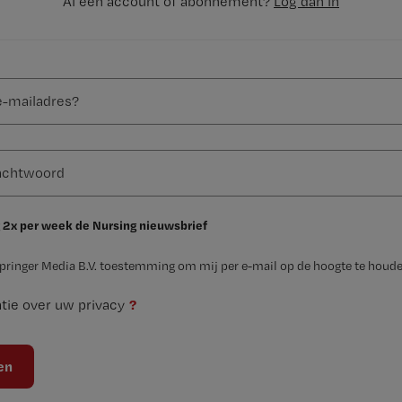
Al een account of abonnement?
Log dan in
 2x per week de Nursing nieuwsbrief
Springer Media B.V. toestemming om mij per e-mail op de hoogte te houde
?
tie over uw privacy