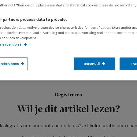
ther not? Then we only place essential and statistical cookies, these do not record any
r partners process data to provide:
Redactie Nursing
7 septemb
Auteur:
geolocation data. Actively scan device characteristics for identification. Store and/or ac
on a device. Personalised advertising and content, advertising and content measuremen
d services development.
ners (vendors)
references
Reject All
I A
Tegen haar zorggevoel in maakt Barbara to
zakje aan: medisch zinloos handelen, en h
Registreren
‘Als alles maar goed komt,
want ik wil niet leven als een kasplan
Wil je dit artikel lezen?
aak gratis een account aan en lees 2 artikelen gratis per maa