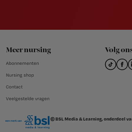
Footer
Meer nursing
Volg on
Abonnementen
Nursing shop
Contact
Veelgestelde vragen
© BSL Media & Learning, onderdeel v