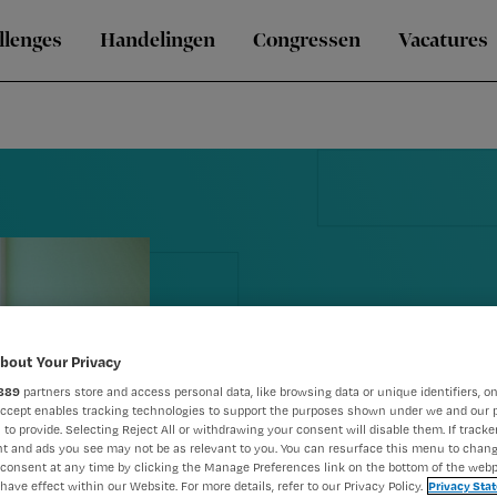
llenges
Handelingen
Congressen
Vacatures
Blog Barbara
bout Your Privacy
889
partners store and access personal data, like browsing data or unique identifiers, on
zinloos hand
Accept enables tracking technologies to support the purposes shown under we and our 
 to provide. Selecting Reject All or withdrawing your consent will disable them. If tracker
t and ads you see may not be as relevant to you. You can resurface this menu to chan
ik me schuld
consent at any time by clicking the Manage Preferences link on the bottom of the webp
have effect within our Website. For more details, refer to our Privacy Policy.
Privacy Sta