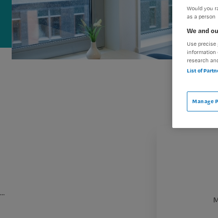
Would you ra
as a person
We and ou
Use precise 
information 
research an
List of Part
Manage P
…
M