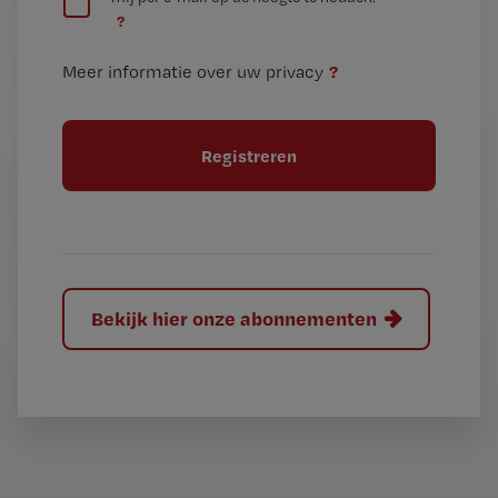
e
n
?
e
t
n
i
?
Meer informatie over uw privacy
t
t
i
e
t
l
e
l
?
Bekijk hier onze abonnementen