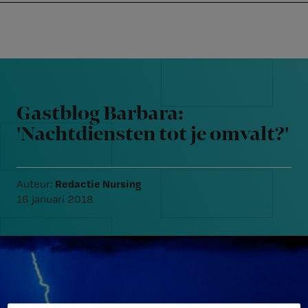
Nursing
W
Skip
Skip
Skip
voor
m
Inloggen
to
to
to
verpleegkundigen
wi
primary
main
footer
jo
navigation
content
Reader
st
Interactions
be
Gastblog Barbara:
'Nachtdiensten tot je omvalt?'
Redactie Nursing
Auteur:
16 januari 2018