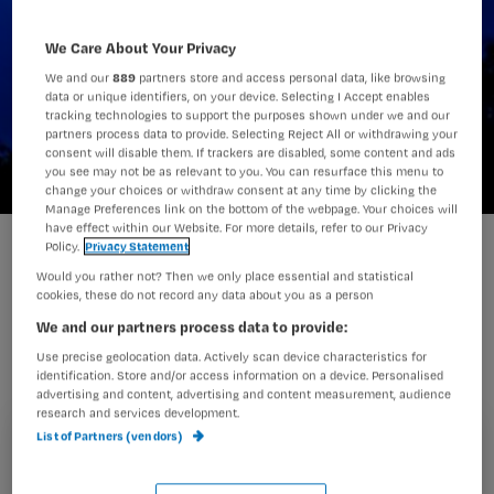
We Care About Your Privacy
We and our
889
partners store and access personal data, like browsing
data or unique identifiers, on your device. Selecting I Accept enables
tracking technologies to support the purposes shown under we and our
partners process data to provide. Selecting Reject All or withdrawing your
consent will disable them. If trackers are disabled, some content and ads
you see may not be as relevant to you. You can resurface this menu to
change your choices or withdraw consent at any time by clicking the
Manage Preferences link on the bottom of the webpage. Your choices will
have effect within our Website. For more details, refer to our Privacy
Policy.
Privacy Statement
Mogen stoppen met nachtdiensten op
Would you rather not? Then we only place essential and statistical
cookies, these do not record any data about you as a person
je 57e is voor veel verpleegkundigen
We and our partners process data to provide:
een fijn lichtpuntje, schrijft blogger
Use precise geolocation data. Actively scan device characteristics for
Barbara. Ze is het dan ook niet eens
identification. Store and/or access information on a device. Personalised
advertising and content, advertising and content measurement, audience
met het voornemen om in de nieuwe
research and services development.
cao UMC de leeftijdsgrens te
List of Partners (vendors)
Registreren
verhogen.