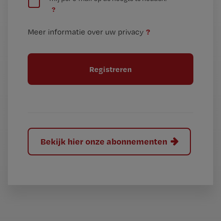
e
n
?
e
t
n
i
?
Meer informatie over uw privacy
t
t
i
e
t
l
e
l
?
Bekijk hier onze abonnementen