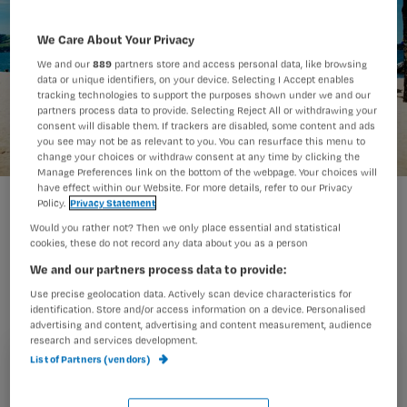
We Care About Your Privacy
We and our
889
partners store and access personal data, like browsing
data or unique identifiers, on your device. Selecting I Accept enables
tracking technologies to support the purposes shown under we and our
partners process data to provide. Selecting Reject All or withdrawing your
consent will disable them. If trackers are disabled, some content and ads
you see may not be as relevant to you. You can resurface this menu to
change your choices or withdraw consent at any time by clicking the
Manage Preferences link on the bottom of the webpage. Your choices will
have effect within our Website. For more details, refer to our Privacy
Policy.
Privacy Statement
Juist nu veel collega’s na de eerste
Would you rather not? Then we only place essential and statistical
cookies, these do not record any data about you as a person
coronagolf extra moeten bijtanken, is
We and our partners process data to provide:
het jammer dat ze vooral naar
Use precise geolocation data. Actively scan device characteristics for
Hintergarten op vakantie gaan. Barbara
identification. Store and/or access information on a device. Personalised
advertising and content, advertising and content measurement, audience
hoopt op rust voor iedereen die te
research and services development.
maken heeft (gehad) met het nare
List of Partners (vendors)
Registreren
virus.