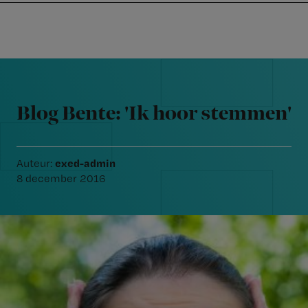
Nursing
W
Skip
Skip
Skip
voor
m
Inloggen
to
to
to
verpleegkundigen
wi
primary
main
footer
jo
navigation
content
Reader
st
Interactions
be
Blog Bente: 'Ik hoor stemmen'
exed-admin
Auteur:
8 december 2016