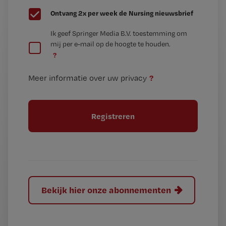
G
Ontvang 2x per week de Nursing nieuwsbrief
e
G
Ik geef Springer Media B.V. toestemming om
e
mij per e-mail op de hoogte te houden.
e
n
?
e
t
n
i
?
Meer informatie over uw privacy
t
t
i
e
t
l
e
l
?
Bekijk hier onze abonnementen