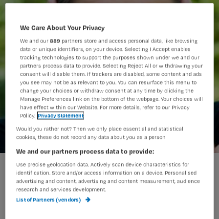
We Care About Your Privacy
We and our
889
partners store and access personal data, like browsing
data or unique identifiers, on your device. Selecting I Accept enables
tracking technologies to support the purposes shown under we and our
partners process data to provide. Selecting Reject All or withdrawing your
consent will disable them. If trackers are disabled, some content and ads
you see may not be as relevant to you. You can resurface this menu to
change your choices or withdraw consent at any time by clicking the
Manage Preferences link on the bottom of the webpage. Your choices will
have effect within our Website. For more details, refer to our Privacy
Policy.
Privacy Statement
Would you rather not? Then we only place essential and statistical
cookies, these do not record any data about you as a person
We and our partners process data to provide:
Use precise geolocation data. Actively scan device characteristics for
identification. Store and/or access information on a device. Personalised
Werken in een ander land is best wel
advertising and content, advertising and content measurement, audience
research and services development.
wennen voor Bente. Na een lange
List of Partners (vendors)
dienst hoort ze zelfs stemmen in haar