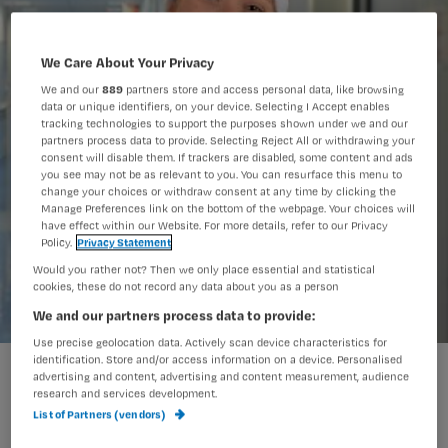
We Care About Your Privacy
We and our
889
partners store and access personal data, like browsing
data or unique identifiers, on your device. Selecting I Accept enables
tracking technologies to support the purposes shown under we and our
partners process data to provide. Selecting Reject All or withdrawing your
consent will disable them. If trackers are disabled, some content and ads
you see may not be as relevant to you. You can resurface this menu to
change your choices or withdraw consent at any time by clicking the
Manage Preferences link on the bottom of the webpage. Your choices will
have effect within our Website. For more details, refer to our Privacy
Policy.
Privacy Statement
Would you rather not? Then we only place essential and statistical
cookies, these do not record any data about you as a person
We and our partners process data to provide:
Use precise geolocation data. Actively scan device characteristics for
identification. Store and/or access information on a device. Personalised
advertising and content, advertising and content measurement, audience
De kleindochter van patiënte Carol
research and services development.
List of Partners (vendors)
vraagt zich af of de kerstman oma wel