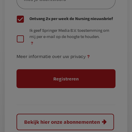
wachtwoord
G
Ontvang 2x per week de Nursing nieuwsbrief
e
G
Ik geef Springer Media B.V. toestemming om
e
mij per e-mail op de hoogte te houden.
e
n
?
e
t
n
i
?
Meer informatie over uw privacy
t
t
i
e
t
l
e
l
?
Bekijk hier onze abonnementen