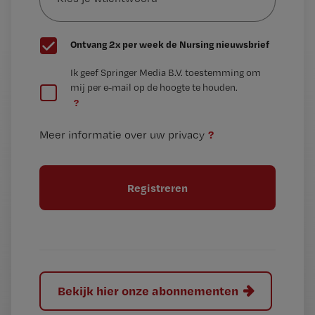
wachtwoord
G
Ontvang 2x per week de Nursing nieuwsbrief
e
G
Ik geef Springer Media B.V. toestemming om
e
mij per e-mail op de hoogte te houden.
e
n
?
e
t
n
i
?
Meer informatie over uw privacy
t
t
i
e
t
l
e
l
?
Bekijk hier onze abonnementen