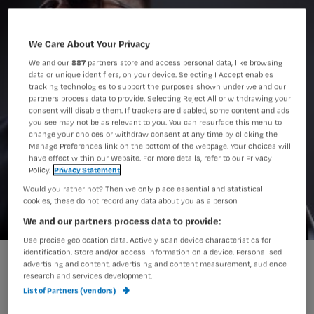
We Care About Your Privacy
We and our
887
partners store and access personal data, like browsing
data or unique identifiers, on your device. Selecting I Accept enables
tracking technologies to support the purposes shown under we and our
partners process data to provide. Selecting Reject All or withdrawing your
consent will disable them. If trackers are disabled, some content and ads
you see may not be as relevant to you. You can resurface this menu to
change your choices or withdraw consent at any time by clicking the
Manage Preferences link on the bottom of the webpage. Your choices will
have effect within our Website. For more details, refer to our Privacy
Policy.
Privacy Statement
Would you rather not? Then we only place essential and statistical
cookies, these do not record any data about you as a person
We and our partners process data to provide:
Use precise geolocation data. Actively scan device characteristics for
identification. Store and/or access information on a device. Personalised
advertising and content, advertising and content measurement, audience
In het Engelse ziekenhuis ontmoet
research and services development.
List of Partners (vendors)
Bente ‘porter’ John. De ene avond