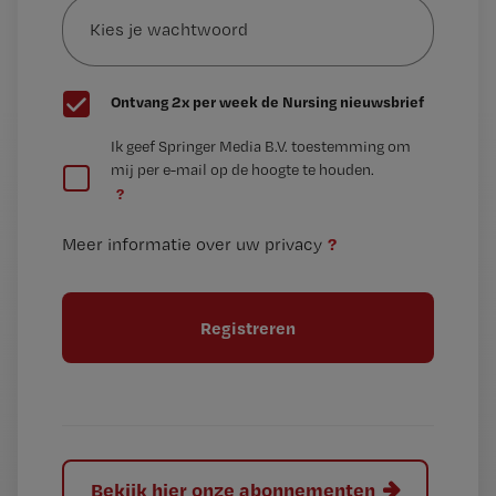
je
*
wachtwoord
G
Ontvang 2x per week de Nursing nieuwsbrief
e
G
Ik geef Springer Media B.V. toestemming om
e
mij per e-mail op de hoogte te houden.
e
n
?
e
t
n
i
?
Meer informatie over uw privacy
t
t
i
e
t
l
e
l
?
Bekijk hier onze abonnementen