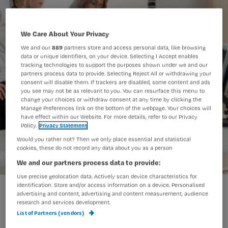
We Care About Your Privacy
We and our
889
partners store and access personal data, like browsing
data or unique identifiers, on your device. Selecting I Accept enables
tracking technologies to support the purposes shown under we and our
partners process data to provide. Selecting Reject All or withdrawing your
consent will disable them. If trackers are disabled, some content and ads
you see may not be as relevant to you. You can resurface this menu to
change your choices or withdraw consent at any time by clicking the
Manage Preferences link on the bottom of the webpage. Your choices will
have effect within our Website. For more details, refer to our Privacy
Policy.
Privacy Statement
Would you rather not? Then we only place essential and statistical
cookies, these do not record any data about you as a person
We and our partners process data to provide:
Use precise geolocation data. Actively scan device characteristics for
identification. Store and/or access information on a device. Personalised
advertising and content, advertising and content measurement, audience
Op de afdeling van mbo-
research and services development.
List of Partners (vendors)
verpleegkundige Bo krijgen hbo-v