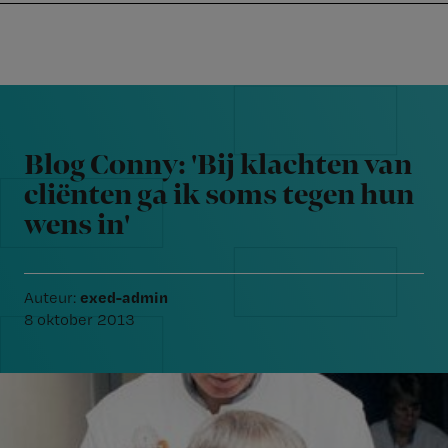
Nursing
W
Skip
Skip
Skip
voor
m
Inloggen
to
to
to
verpleegkundigen
wi
primary
main
footer
jo
navigation
content
Reader
st
Interactions
be
Blog Conny: 'Bij klachten van
cliënten ga ik soms tegen hun
wens in'
exed-admin
Auteur:
8 oktober 2013