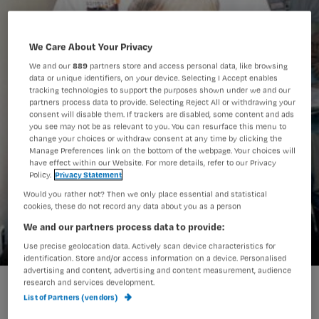
We Care About Your Privacy
We and our
889
partners store and access personal data, like browsing
data or unique identifiers, on your device. Selecting I Accept enables
tracking technologies to support the purposes shown under we and our
partners process data to provide. Selecting Reject All or withdrawing your
consent will disable them. If trackers are disabled, some content and ads
you see may not be as relevant to you. You can resurface this menu to
change your choices or withdraw consent at any time by clicking the
Manage Preferences link on the bottom of the webpage. Your choices will
have effect within our Website. For more details, refer to our Privacy
Policy.
Privacy Statement
Would you rather not? Then we only place essential and statistical
cookies, these do not record any data about you as a person
We and our partners process data to provide:
Use precise geolocation data. Actively scan device characteristics for
identification. Store and/or access information on a device. Personalised
advertising and content, advertising and content measurement, audience
research and services development.
List of Partners (vendors)
Het is een feit dat cliënten die in een