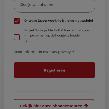
je
*
wachtwoord
G
Ontvang 2x per week de Nursing nieuwsbrief
e
G
Ik geef Springer Media B.V. toestemming om
e
mij per e-mail op de hoogte te houden.
e
n
?
e
t
n
i
?
Meer informatie over uw privacy
t
t
i
e
t
l
e
l
?
Bekijk hier onze abonnementen