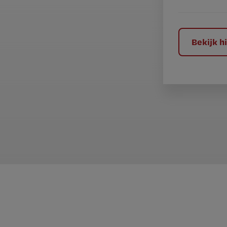
e
l
?
Bekijk 