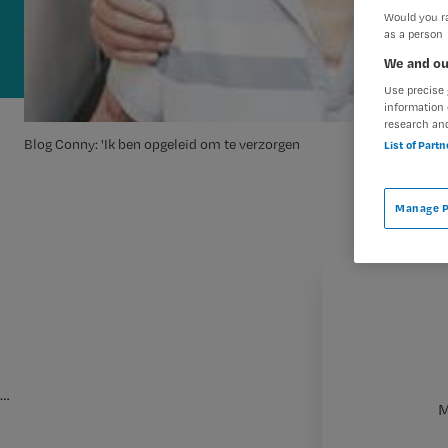
Would you ra
as a person
We and ou
Use precise 
information 
research an
Blog Conny: 'Ik ben opgeleid om te verzorgen
List of Part
Manage P
…
M