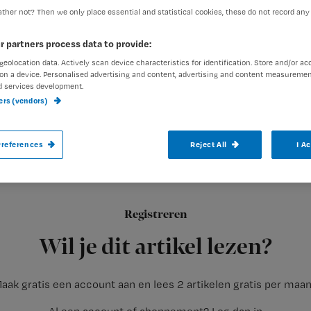
ther not? Then we only place essential and statistical cookies, these do not record any
r partners process data to provide:
Conny Pols
18 maart 2014
Auteur:
geolocation data. Actively scan device characteristics for identification. Store and/or ac
on a device. Personalised advertising and content, advertising and content measuremen
d services development.
ners (vendors)
references
Reject All
I A
Een aantal jaren geleden was het vooral 
voorkomen dat de cliënten niets tekort kw
Registreren
Wij waren druk doende om het vooral aangenaam en leuk te
Wil je dit artikel lezen?
aak gratis een account aan en lees 2 artikelen gratis per maa