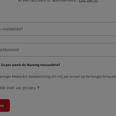
Al een account of abonnement?
Log dan in
 2x per week de Nursing nieuwsbrief
Springer Media B.V. toestemming om mij per e-mail op de hoogte te houde
?
tie over uw privacy