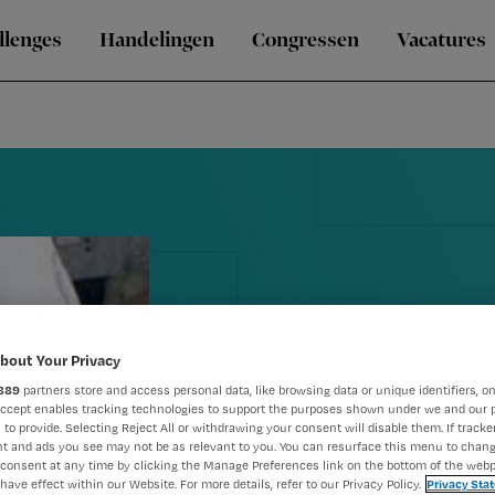
llenges
Handelingen
Congressen
Vacatures
Blog Conny: 
bout Your Privacy
889
partners store and access personal data, like browsing data or unique identifiers, on
om te verzor
Accept enables tracking technologies to support the purposes shown under we and our 
 to provide. Selecting Reject All or withdrawing your consent will disable them. If tracker
t and ads you see may not be as relevant to you. You can resurface this menu to chan
commercieel
consent at any time by clicking the Manage Preferences link on the bottom of the webp
have effect within our Website. For more details, refer to our Privacy Policy.
Privacy Sta