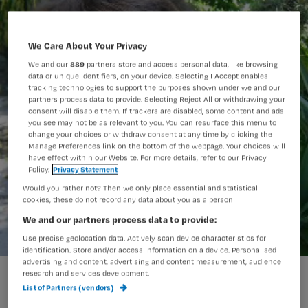
We Care About Your Privacy
We and our
889
partners store and access personal data, like browsing
data or unique identifiers, on your device. Selecting I Accept enables
tracking technologies to support the purposes shown under we and our
partners process data to provide. Selecting Reject All or withdrawing your
consent will disable them. If trackers are disabled, some content and ads
you see may not be as relevant to you. You can resurface this menu to
change your choices or withdraw consent at any time by clicking the
Manage Preferences link on the bottom of the webpage. Your choices will
have effect within our Website. For more details, refer to our Privacy
Policy.
Privacy Statement
Would you rather not? Then we only place essential and statistical
cookies, these do not record any data about you as a person
We and our partners process data to provide:
Use precise geolocation data. Actively scan device characteristics for
identification. Store and/or access information on a device. Personalised
advertising and content, advertising and content measurement, audience
research and services development.
List of Partners (vendors)
Als er een flinke bloeding ontstaat bij