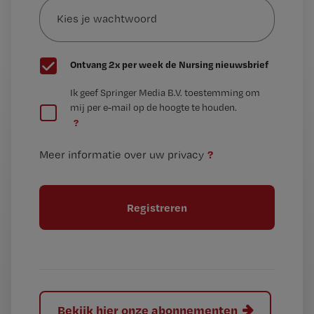
je
*
wachtwoord
G
Ontvang 2x per week de Nursing nieuwsbrief
e
G
Ik geef Springer Media B.V. toestemming om
e
mij per e-mail op de hoogte te houden.
e
n
?
e
t
n
i
?
Meer informatie over uw privacy
t
t
i
e
t
l
e
l
?
Bekijk hier onze abonnementen