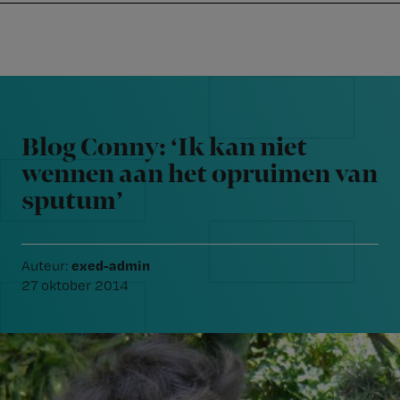
Nursing
W
Skip
Skip
Skip
voor
m
Inloggen
to
to
to
verpleegkundigen
wi
primary
main
footer
jo
navigation
content
Reader
st
Interactions
be
Blog Conny: ‘Ik kan niet
wennen aan het opruimen van
sputum’
exed-admin
Auteur:
27 oktober 2014