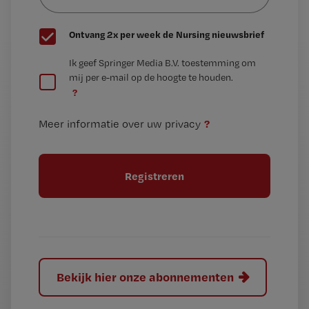
G
Ontvang 2x per week de Nursing nieuwsbrief
e
G
Ik geef Springer Media B.V. toestemming om
e
mij per e-mail op de hoogte te houden.
e
n
?
e
t
n
i
?
Meer informatie over uw privacy
t
t
i
e
t
l
e
l
?
Bekijk hier onze abonnementen