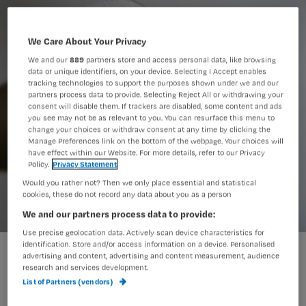
We Care About Your Privacy
We and our
889
partners store and access personal data, like browsing
data or unique identifiers, on your device. Selecting I Accept enables
tracking technologies to support the purposes shown under we and our
partners process data to provide. Selecting Reject All or withdrawing your
consent will disable them. If trackers are disabled, some content and ads
you see may not be as relevant to you. You can resurface this menu to
change your choices or withdraw consent at any time by clicking the
Manage Preferences link on the bottom of the webpage. Your choices will
have effect within our Website. For more details, refer to our Privacy
Policy.
Privacy Statement
Would you rather not? Then we only place essential and statistical
cookies, these do not record any data about you as a person
We and our partners process data to provide:
Use precise geolocation data. Actively scan device characteristics for
identification. Store and/or access information on a device. Personalised
advertising and content, advertising and content measurement, audience
Geuren die erg dominant aanwezig
research and services development.
List of Partners (vendors)
zijn en niet prettig ruiken, komen