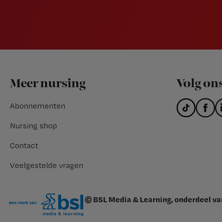
Footer
Meer nursing
Volg on
Abonnementen
Nursing shop
Contact
Veelgestelde vragen
© BSL Media & Learning, onderdeel v