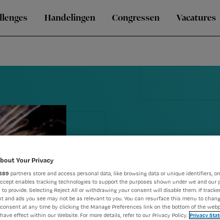
llenges
Handelingen
Congressen
Vacatures
Blog Conny:
bout Your Privacy
889
partners store and access personal data, like browsing data or unique identifiers, on
'Vuurwerkve
Accept enables tracking technologies to support the purposes shown under we and our 
 to provide. Selecting Reject All or withdrawing your consent will disable them. If tracker
t and ads you see may not be as relevant to you. You can resurface this menu to chan
cliënten geni
consent at any time by clicking the Manage Preferences link on the bottom of the webp
have effect within our Website. For more details, refer to our Privacy Policy.
Privacy Sta