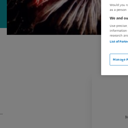
Would you ra
as a person
We and ou
Use precise 
information 
research an
List of Part
Manage P
…
M