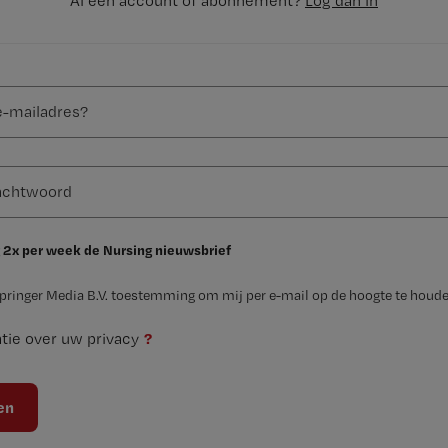
Al een account of abonnement?
Log dan in
 2x per week de Nursing nieuwsbrief
Springer Media B.V. toestemming om mij per e-mail op de hoogte te houde
?
tie over uw privacy