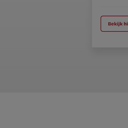
e
l
?
Bekijk 