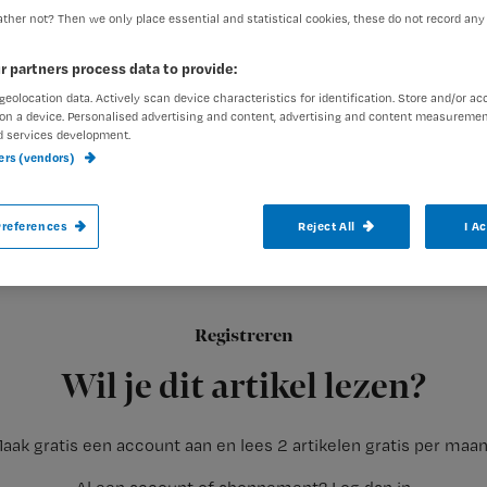
ther not? Then we only place essential and statistical cookies, these do not record any
r partners process data to provide:
exed-admin
16 december 2
Auteur:
geolocation data. Actively scan device characteristics for identification. Store and/or ac
on a device. Personalised advertising and content, advertising and content measuremen
d services development.
ners (vendors)
references
Reject All
I A
Dat er op sommige plaatsen in ons land e
rondom verzorgingshuizen, is typisch iets
Registreren
Vooral het idee dat als je een bepaalde leeftijd bereikt, je kenn
Wil je dit artikel lezen?
aak gratis een account aan en lees 2 artikelen gratis per maa