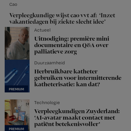
Cao
Verpleegkundige wijst cao vvt af: ‘Inzet
vakantiedagen bij ziekte slecht idee’
Actueel
Uitnodiging: première mini
documentaire en Q&A over
palliatieve zorg
Duurzaamheid
Herbruikbare katheter
gebruiken voor intermitterende
katheterisatie: kan dat?
Technologie
Verpleegkundigen Zuyderland:
‘AI-avatar maakt contact met
patiënt betekenisvoller’