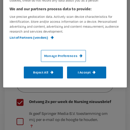
cookies, these do not record any data about you as a person
Maak gratis een account aan en lees 2
…
We and our partners process data to provide:
artikelen gratis per maand
Use precise geolocation data. Actively scan device characteristics for
Al een account of abonnement?
Log dan in
identification. Store and/or access information on a device. Personalised
advertising and content, advertising and content measurement, audience
research and services development.
List of Partners (vendors)
Wat
is
Manage Preferences
je
e-
Kies
Reject All
I Accept
mailadres?
je
*
wachtwoord
G
Ontvang 2x per week de Nursing nieuwsbrief
e
G
Ik geef Springer Media B.V. toestemming om
e
mij per e-mail op de hoogte te houden.
e
n
?
e
t