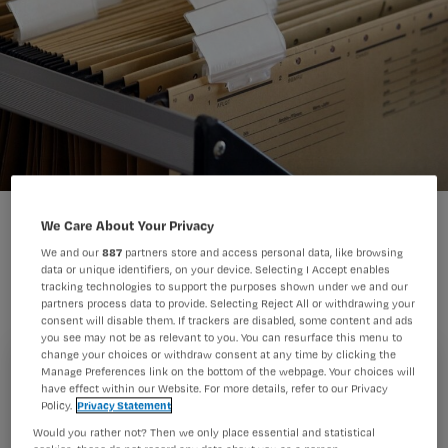
We Care About Your Privacy
Het EPD brengt informatie makkelijker
We and our
887
partners store and access personal data, like browsing
data or unique identifiers, on your device. Selecting I Accept enables
samen dan de dossiers van vroeger,
tracking technologies to support the purposes shown under we and our
schrijft Hugo. Maar soms is het een
partners process data to provide. Selecting Reject All or withdrawing your
consent will disable them. If trackers are disabled, some content and ads
dwingelandje.
you see may not be as relevant to you. You can resurface this menu to
change your choices or withdraw consent at any time by clicking the
Manage Preferences link on the bottom of the webpage. Your choices will
Registreren
have effect within our Website. For more details, refer to our Privacy
Policy.
Privacy Statement
Wil je dit artikel lezen?
Vroeger hadden we papieren dossiers.
Die waren
Would you rather not? Then we only place essential and statistical
regelmatig kwijt. Of onleesbaar. Of er ontbrak van alles.