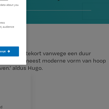
 data about you
cess
t, audience
ccept
miljoenentekort vanwege een duur
o kost de meest moderne vorm van hoop
jven,’ aldus Hugo.
nd