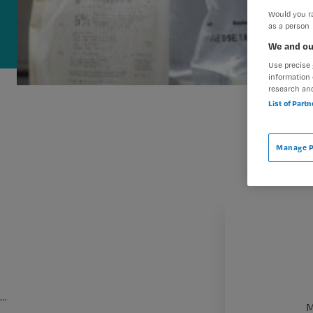
Would you ra
as a person
We and ou
Use precise 
information 
research an
List of Part
Manage P
…
M