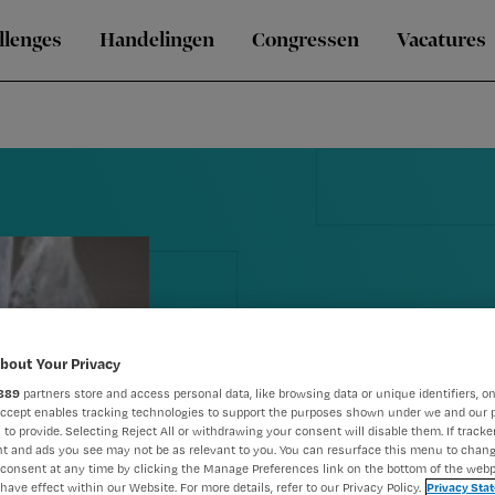
llenges
Handelingen
Congressen
Vacatures
bout Your Privacy
889
partners store and access personal data, like browsing data or unique identifiers, on
Accept enables tracking technologies to support the purposes shown under we and our 
 to provide. Selecting Reject All or withdrawing your consent will disable them. If tracker
t and ads you see may not be as relevant to you. You can resurface this menu to chan
Blog Hugo: '
consent at any time by clicking the Manage Preferences link on the bottom of the webp
have effect within our Website. For more details, refer to our Privacy Policy.
Privacy Sta