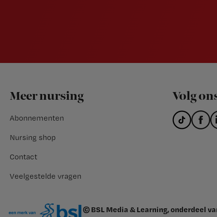
Footer
Meer nursing
Volg on
Abonnementen
Nursing shop
Contact
Veelgestelde vragen
© BSL Media & Learning, onderdeel v