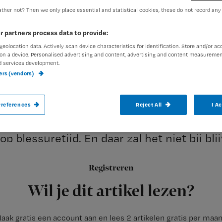
ther not? Then we only place essential and statistical cookies, these do not record any
r partners process data to provide:
exed-admin
12 januari 2016
Auteur:
geolocation data. Actively scan device characteristics for identification. Store and/or ac
on a device. Personalised advertising and content, advertising and content measuremen
d services development.
ners (vendors)
references
Reject All
I A
Het Maxima Medisch Centrum heeft een 
kankermedicijn. ‘Tweehonderduizend eur
op blessuretijd. En daar zal het niet bij bli
Registreren
Nieuwsuur
is te gast
Wil je dit artikel lezen?
aak gratis een account aan en lees 2 artikelen gratis per maa