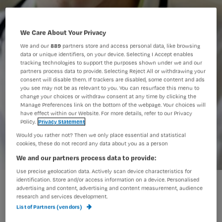
We Care About Your Privacy
We and our
889
partners store and access personal data, like browsing
data or unique identifiers, on your device. Selecting I Accept enables
tracking technologies to support the purposes shown under we and our
partners process data to provide. Selecting Reject All or withdrawing your
consent will disable them. If trackers are disabled, some content and ads
you see may not be as relevant to you. You can resurface this menu to
change your choices or withdraw consent at any time by clicking the
Manage Preferences link on the bottom of the webpage. Your choices will
have effect within our Website. For more details, refer to our Privacy
Policy.
Privacy Statement
Would you rather not? Then we only place essential and statistical
cookies, these do not record any data about you as a person
We and our partners process data to provide:
Use precise geolocation data. Actively scan device characteristics for
identification. Store and/or access information on a device. Personalised
advertising and content, advertising and content measurement, audience
Volgens Hugo is er te weinig
research and services development.
List of Partners (vendors)
laagcomplexe zorg in het ziekenhuis