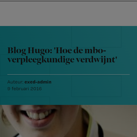
Nursing
W
Skip
Skip
Skip
voor
m
Inloggen
to
to
to
verpleegkundigen
wi
primary
main
footer
jo
navigation
content
Reader
st
Interactions
be
Blog Hugo: 'Hoe de mbo-
verpleegkundige verdwijnt'
exed-admin
Auteur:
9 februari 2016