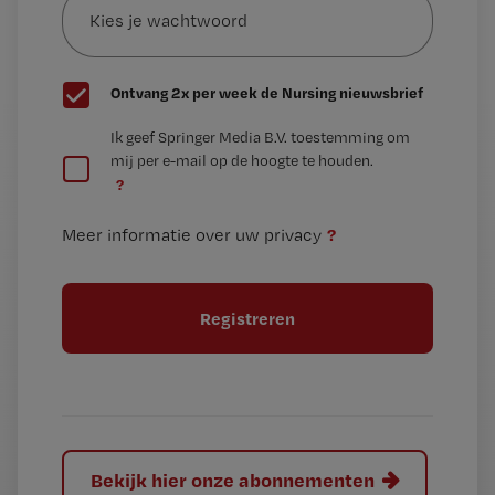
je
*
wachtwoord
G
Ontvang 2x per week de Nursing nieuwsbrief
e
G
Ik geef Springer Media B.V. toestemming om
e
mij per e-mail op de hoogte te houden.
e
n
?
e
t
n
i
?
Meer informatie over uw privacy
t
t
i
e
t
l
e
l
?
Bekijk hier onze abonnementen