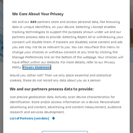
We Care About Your Privacy
We and our
889
partners store and access personal data, like browsing
data or unique identifiers, on your device. Selecting I Accept enables
tracking technologies to support the purposes shown under we and our
partners process data to provide. Selecting Reject All or withdrawing your
consent will disable them. If trackers are disabled, some content and ads
you see may not be as relevant to you. You can resurface this menu to
change your choices or withdraw consent at any time by clicking the
Manage Preferences link on the bottom of the webpage. Your choices will
have effect within our Website. For more details, refer to our Privacy
Policy.
Privacy Statement
Would you rather not? Then we only place essential and statistical
Hoe kan het dat het ene specialisme
cookies, these do not record any data about you as a person
veel beter en geschikter
We and our partners process data to provide:
voorlichtingsmateriaal heeft voor
Use precise geolocation data. Actively scan device characteristics for
identification. Store and/or access information on a device. Personalised
patiënten dan het andere? Hugo
advertising and content, advertising and content measurement, audience
research and services development.
vraagt het zich af.
List of Partners (vendors)
Registreren