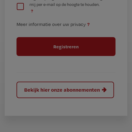
mij per e-mail op de hoogte te houden.
e
n
?
e
t
n
i
?
Meer informatie over uw privacy
t
t
i
e
t
l
e
l
?
Bekijk hier onze abonnementen