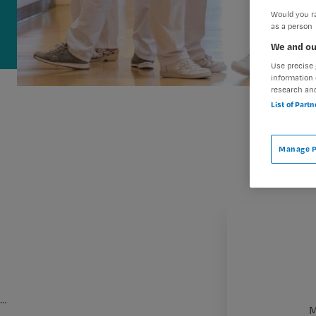
Would you ra
as a person
We and ou
Use precise 
information 
research an
List of Part
Manage P
…
M