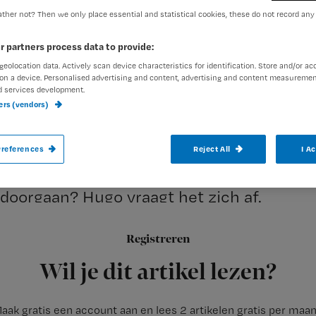
ther not? Then we only place essential and statistical cookies, these do not record any
r partners process data to provide:
Redactie Nursing
27 augustu
Auteur:
geolocation data. Actively scan device characteristics for identification. Store and/or ac
on a device. Personalised advertising and content, advertising and content measuremen
d services development.
ners (vendors)
references
Reject All
I A
De Wet BIG II is inmiddels op sterven na 
maar het brengt ook verantwoordelijkhei
doorgaan? Hugo vraagt het zich af.
Registreren
Als de
Wil je dit artikel lezen?
aak gratis een account aan en lees 2 artikelen gratis per maa