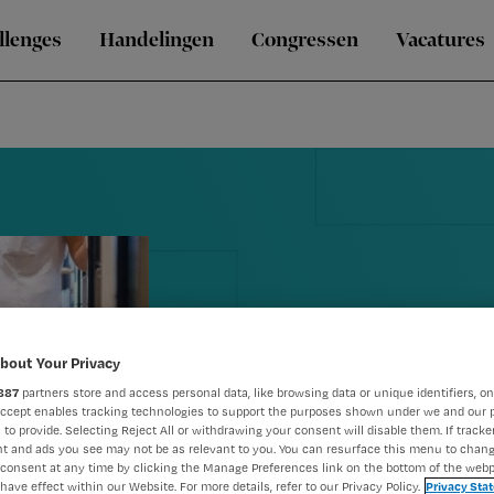
llenges
Handelingen
Congressen
Vacatures
Blog Hugo: '
bout Your Privacy
887
partners store and access personal data, like browsing data or unique identifiers, on
BIG II, maar
Accept enables tracking technologies to support the purposes shown under we and our 
 to provide. Selecting Reject All or withdrawing your consent will disable them. If tracker
t and ads you see may not be as relevant to you. You can resurface this menu to chan
vóór?'
consent at any time by clicking the Manage Preferences link on the bottom of the webp
have effect within our Website. For more details, refer to our Privacy Policy.
Privacy Sta