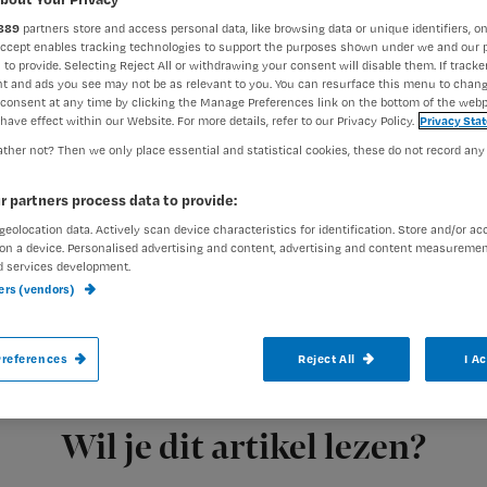
889
partners store and access personal data, like browsing data or unique identifiers, on
Accept enables tracking technologies to support the purposes shown under we and our 
 to provide. Selecting Reject All or withdrawing your consent will disable them. If tracker
Jennifer Bergkamp
26 decem
Auteur:
t and ads you see may not be as relevant to you. You can resurface this menu to chan
consent at any time by clicking the Manage Preferences link on the bottom of the webp
have effect within our Website. For more details, refer to our Privacy Policy.
Privacy Sta
ther not? Then we only place essential and statistical cookies, these do not record any
r partners process data to provide:
Het was een bewogen jaar. Voor de zorg, m
geolocation data. Actively scan device characteristics for identification. Store and/or ac
on a device. Personalised advertising and content, advertising and content measuremen
Het leek alsof niemand zijn vingers wil br
d services development.
ners (vendors)
iets te veranderen.
references
Reject All
I A
Registreren
Dit jaar mocht
Wil je dit artikel lezen?