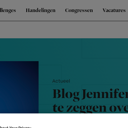
llenges
Handelingen
Congressen
Vacatures
Actueel
Blog Jennife
te zeggen ov
van de zorg'
bout Your Privacy