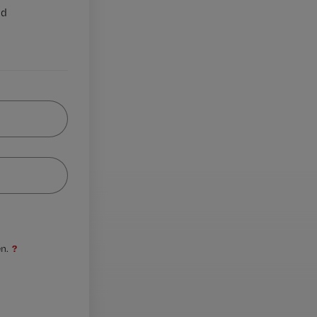
nd
?
n.