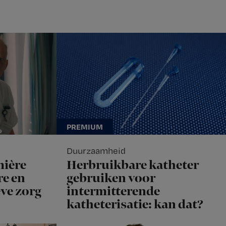
Duurzaamheid
mière
Herbruikbare katheter
e en
gebruiken voor
eve zorg
intermitterende
katheterisatie: kan dat?