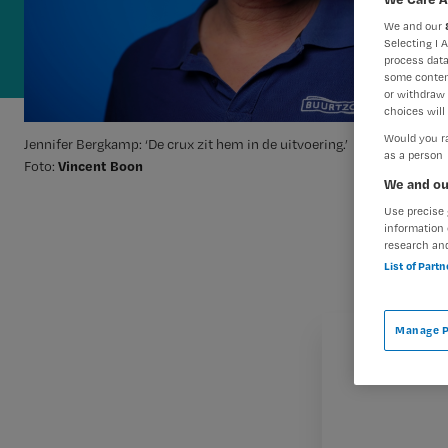
We and our
Selecting I 
process data
some conten
or withdraw 
choices will 
Would you ra
Jennifer Bergkamp: ‘De crux zit hem in de uitvoering.’
as a person
Vincent Boon
Foto:
We and ou
Use precise 
information 
research an
List of Part
Manage P