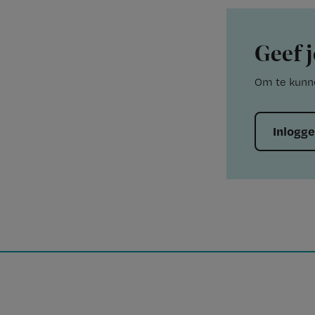
Geef j
Om te kunne
Inlogg