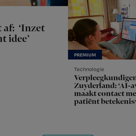
 af: ‘Inzet
t idee’
Technologie
Verpleegkundige
Zuyderland: ‘AI-a
maakt contact me
patiënt betekenis