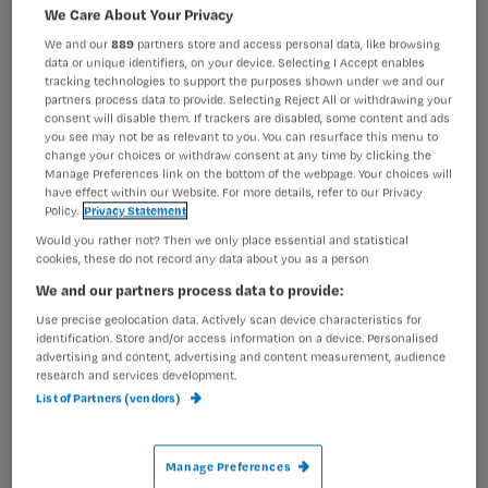
aan, en een bed opmaken. ‘Maar mijn
Registreren
We Care About Your Privacy
mening zit niet vast aan mijn uniform.
Wil je dit artikel lezen?
We and our
889
partners store and access personal data, like browsing
En ik maak mijn eigen bed
data or unique identifiers, on your device. Selecting I Accept enables
tracking technologies to support the purposes shown under we and our
Maak gratis een account aan en lees 2
…
partners process data to provide. Selecting Reject All or withdrawing your
artikelen gratis per maand
consent will disable them. If trackers are disabled, some content and ads
you see may not be as relevant to you. You can resurface this menu to
change your choices or withdraw consent at any time by clicking the
Al een account of abonnement?
Log dan in
Manage Preferences link on the bottom of the webpage. Your choices will
have effect within our Website. For more details, refer to our Privacy
Policy.
Privacy Statement
Would you rather not? Then we only place essential and statistical
Wat
cookies, these do not record any data about you as a person
is
We and our partners process data to provide:
je
Use precise geolocation data. Actively scan device characteristics for
e-
identification. Store and/or access information on a device. Personalised
Kies
mailadres?
advertising and content, advertising and content measurement, audience
research and services development.
je
*
List of Partners (vendors)
wachtwoord
G
Ontvang 2x per week de Nursing nieuwsbrief
Manage Preferences
e