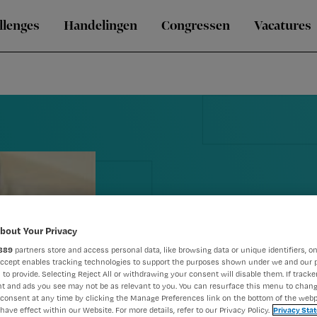
llenges
Handelingen
Congressen
Vacatures
bout Your Privacy
889
partners store and access personal data, like browsing data or unique identifiers, on
Blog Jos: 'D
Accept enables tracking technologies to support the purposes shown under we and our 
 to provide. Selecting Reject All or withdrawing your consent will disable them. If tracker
t and ads you see may not be as relevant to you. You can resurface this menu to chan
vinden'
consent at any time by clicking the Manage Preferences link on the bottom of the webp
have effect within our Website. For more details, refer to our Privacy Policy.
Privacy Sta