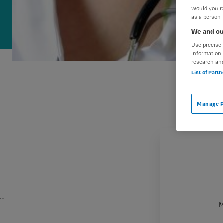
Would you ra
as a person
We and ou
Use precise 
information 
research an
List of Part
Manage P
…
M