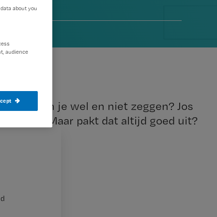
 data about you
6
cess
t, audience
ccept
n: wat kun je wel en niet zeggen? Jos
breken. Maar pakt dat altijd goed uit?
nd