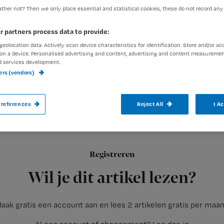
ther not? Then we only place essential and statistical cookies, these do not record any
r partners process data to provide:
exed-admin
23 februari 201
Auteur:
geolocation data. Actively scan device characteristics for identification. Store and/or ac
on a device. Personalised advertising and content, advertising and content measuremen
d services development.
ners (vendors)
references
Reject All
I A
Als verpleegkundige loop je soms op eiere
maakt soms een grapje om de spanning te 
Registreren
‘Hoe gaat het er mee?’
Wil je dit artikel lezen?
aak gratis een account aan en lees 2 artikelen gratis per maa