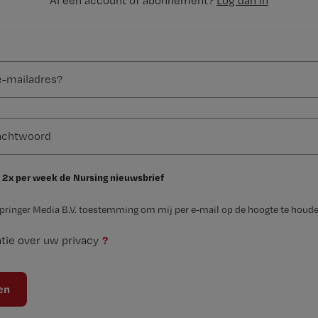
Al een account of abonnement?
Log dan in
 2x per week de Nursing nieuwsbrief
Springer Media B.V. toestemming om mij per e-mail op de hoogte te houde
?
tie over uw privacy