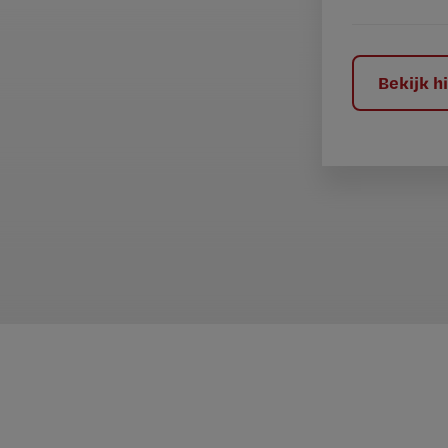
e
l
?
Bekijk 