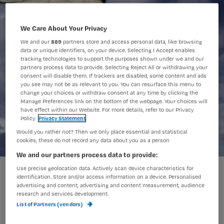
We Care About Your Privacy
We and our
889
partners store and access personal data, like browsing
data or unique identifiers, on your device. Selecting I Accept enables
tracking technologies to support the purposes shown under we and our
partners process data to provide. Selecting Reject All or withdrawing your
consent will disable them. If trackers are disabled, some content and ads
you see may not be as relevant to you. You can resurface this menu to
change your choices or withdraw consent at any time by clicking the
Manage Preferences link on the bottom of the webpage. Your choices will
have effect within our Website. For more details, refer to our Privacy
Policy.
Privacy Statement
Would you rather not? Then we only place essential and statistical
cookies, these do not record any data about you as a person
We and our partners process data to provide:
Use precise geolocation data. Actively scan device characteristics for
identification. Store and/or access information on a device. Personalised
Jos kijkt liever vooruit dan terug, maar
advertising and content, advertising and content measurement, audience
research and services development.
staat toch even stil bij een jaar
List of Partners (vendors)
verplegen, het mooiste beroep dat er