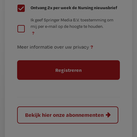
G
Ontvang 2x per week de Nursing nieuwsbrief
e
G
Ik geef Springer Media B.V. toestemming om
e
mij per e-mail op de hoogte te houden.
e
n
?
e
t
n
i
?
Meer informatie over uw privacy
t
t
i
e
t
l
e
l
?
Bekijk hier onze abonnementen