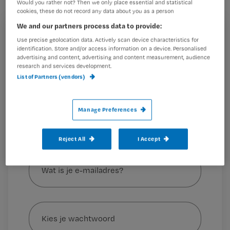
zouden we misschien ook zelf wat
Would you rather not? Then we only place essential and statistical
cookies, these do not record any data about you as a person
vaker bij moeten stilstaan.
We and our partners process data to provide:
Registreren
Use precise geolocation data. Actively scan device characteristics for
identification. Store and/or access information on a device. Personalised
Wil je dit artikel lezen?
Onlangs stond ik te wachten bij de apotheek om
advertising and content, advertising and content measurement, audience
research and services development.
medicijnen op
List of Partners (vendors)
Maak gratis een account aan en lees 2
…
artikelen gratis per maand
Al een account of abonnement?
Log dan in
Manage Preferences
Reject All
I Accept
Wat
is
je
e-
Kies
mailadres?
je
*
wachtwoord