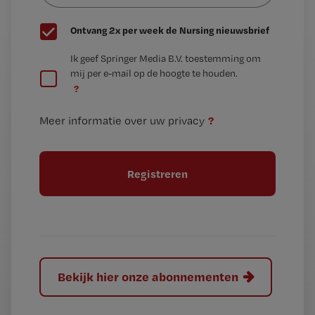
G
Ontvang 2x per week de Nursing nieuwsbrief
e
G
Ik geef Springer Media B.V. toestemming om
e
mij per e-mail op de hoogte te houden.
e
n
?
e
t
n
i
?
Meer informatie over uw privacy
t
t
i
e
t
l
e
l
?
Bekijk hier onze abonnementen