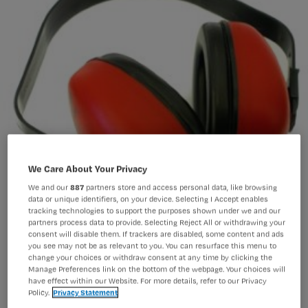
We Care About Your Privacy
We and our
887
partners store and access personal data, like browsing
data or unique identifiers, on your device. Selecting I Accept enables
tracking technologies to support the purposes shown under we and our
partners process data to provide. Selecting Reject All or withdrawing your
consent will disable them. If trackers are disabled, some content and ads
you see may not be as relevant to you. You can resurface this menu to
change your choices or withdraw consent at any time by clicking the
In de apotheek van Jos is het moeilijk
Manage Preferences link on the bottom of the webpage. Your choices will
have effect within our Website. For more details, refer to our Privacy
om de privacy te bewaren. Daar
Policy.
Privacy Statement