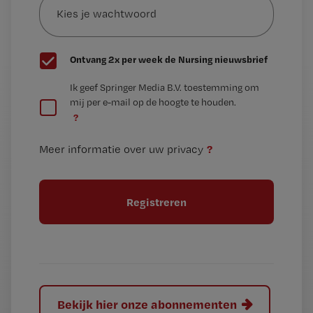
je
*
wachtwoord
G
Ontvang 2x per week de Nursing nieuwsbrief
e
G
Ik geef Springer Media B.V. toestemming om
e
mij per e-mail op de hoogte te houden.
e
n
?
e
t
n
i
?
Meer informatie over uw privacy
t
t
i
e
t
l
e
l
?
Bekijk hier onze abonnementen