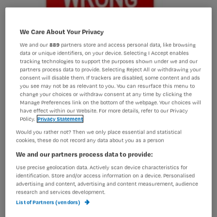
We Care About Your Privacy
We and our
889
partners store and access personal data, like browsing
data or unique identifiers, on your device. Selecting I Accept enables
tracking technologies to support the purposes shown under we and our
partners process data to provide. Selecting Reject All or withdrawing your
consent will disable them. If trackers are disabled, some content and ads
you see may not be as relevant to you. You can resurface this menu to
change your choices or withdraw consent at any time by clicking the
Manage Preferences link on the bottom of the webpage. Your choices will
have effect within our Website. For more details, refer to our Privacy
Policy.
Privacy Statement
Would you rather not? Then we only place essential and statistical
cookies, these do not record any data about you as a person
We and our partners process data to provide:
Use precise geolocation data. Actively scan device characteristics for
identification. Store and/or access information on a device. Personalised
advertising and content, advertising and content measurement, audience
De gemeenteraadsverkiezingen zijn
research and services development.
List of Partners (vendors)
achter de rug. Volgens Jos de Blok van