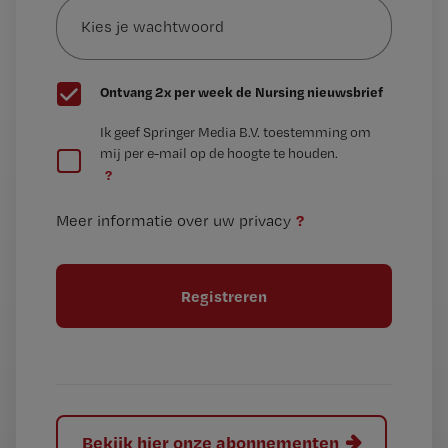
je
*
wachtwoord
G
Ontvang 2x per week de Nursing nieuwsbrief
e
G
Ik geef Springer Media B.V. toestemming om
e
mij per e-mail op de hoogte te houden.
e
n
?
e
t
n
i
?
Meer informatie over uw privacy
t
t
i
e
t
l
e
l
?
Bekijk hier onze abonnementen