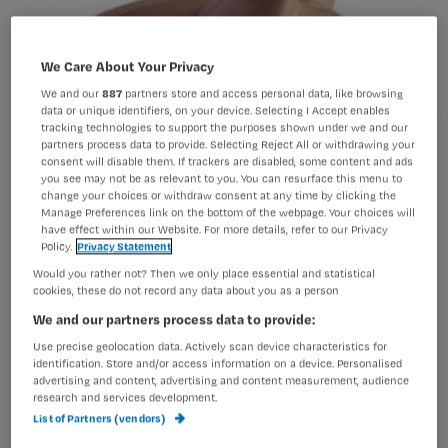
We Care About Your Privacy
We and our
887
partners store and access personal data, like browsing
data or unique identifiers, on your device. Selecting I Accept enables
tracking technologies to support the purposes shown under we and our
partners process data to provide. Selecting Reject All or withdrawing your
consent will disable them. If trackers are disabled, some content and ads
you see may not be as relevant to you. You can resurface this menu to
change your choices or withdraw consent at any time by clicking the
Manage Preferences link on the bottom of the webpage. Your choices will
have effect within our Website. For more details, refer to our Privacy
Policy.
Privacy Statement
Would you rather not? Then we only place essential and statistical
cookies, these do not record any data about you as a person
We and our partners process data to provide:
Use precise geolocation data. Actively scan device characteristics for
identification. Store and/or access information on a device. Personalised
advertising and content, advertising and content measurement, audience
research and services development.
List of Partners (vendors)
Marcellino Bogers mocht 21 jaar de