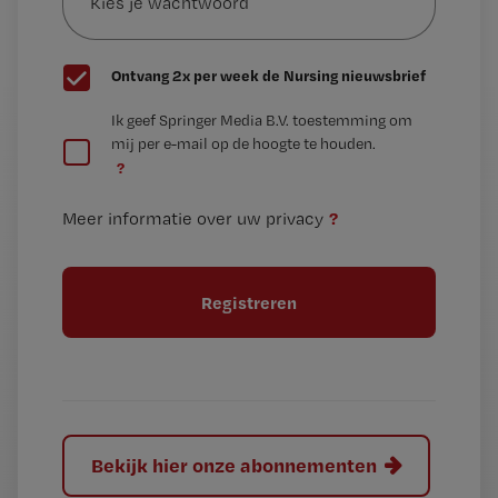
wachtwoord
G
Ontvang 2x per week de Nursing nieuwsbrief
e
G
Ik geef Springer Media B.V. toestemming om
e
mij per e-mail op de hoogte te houden.
e
n
?
e
t
n
i
?
Meer informatie over uw privacy
t
t
i
e
t
l
e
l
?
Bekijk hier onze abonnementen