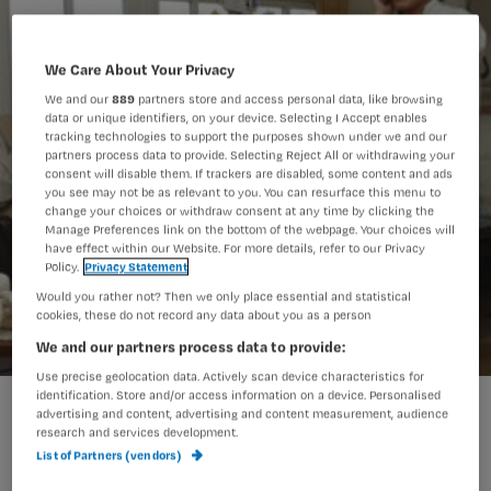
We Care About Your Privacy
We and our
889
partners store and access personal data, like browsing
data or unique identifiers, on your device. Selecting I Accept enables
tracking technologies to support the purposes shown under we and our
partners process data to provide. Selecting Reject All or withdrawing your
consent will disable them. If trackers are disabled, some content and ads
you see may not be as relevant to you. You can resurface this menu to
change your choices or withdraw consent at any time by clicking the
Manage Preferences link on the bottom of the webpage. Your choices will
have effect within our Website. For more details, refer to our Privacy
Policy.
Privacy Statement
Would you rather not? Then we only place essential and statistical
cookies, these do not record any data about you as a person
We and our partners process data to provide:
Use precise geolocation data. Actively scan device characteristics for
identification. Store and/or access information on a device. Personalised
advertising and content, advertising and content measurement, audience
Nicole vraagt zich af of de
research and services development.
List of Partners (vendors)
wijkverpleegkundigen teveel taken