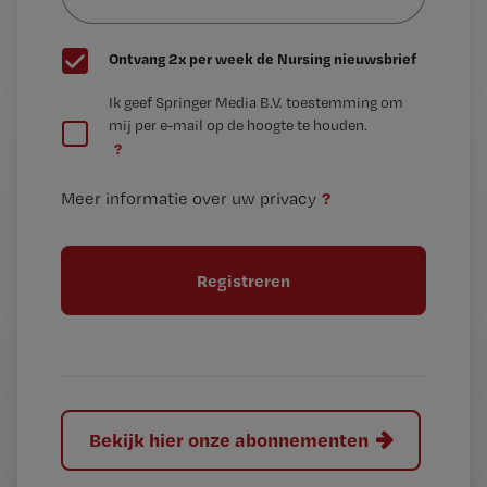
wachtwoord
G
Ontvang 2x per week de Nursing nieuwsbrief
e
G
Ik geef Springer Media B.V. toestemming om
e
mij per e-mail op de hoogte te houden.
e
n
?
e
t
n
i
?
Meer informatie over uw privacy
t
t
i
e
t
l
e
l
?
Bekijk hier onze abonnementen