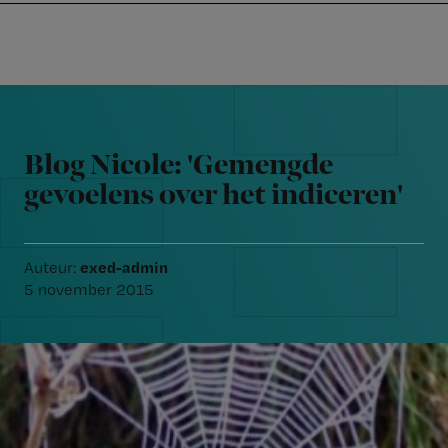
Nursing
W
Skip
Skip
Skip
voor
m
Inloggen
to
to
to
verpleegkundigen
wi
primary
main
footer
jo
navigation
content
Reader
st
Interactions
be
Blog Nicole: 'Gemengde
gevoelens over het indiceren'
exed-admin
Auteur:
5 november 2015