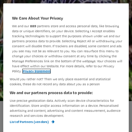
We Care About Your Privacy
We and our
889
partners store and access personal data, like browsing
data or unique identifiers, on your device. Selecting I Accept enables
tracking technologies to support the purposes shown under we and our
partners process data to provide. Selecting Reject All or withdrawing your
consent will disable them. If trackers are disabled, some content and ads
you see may not be as relevant to you. You can resurface this menu to
change your choices or withdraw consent at any time by clicking the
Manage Preferences link on the bottom of the webpage. Your choices will
have effect within our Website. For more details, refer to our Privacy
Policy.
Privacy Statement
Would you rather not? Then we only place essential and statistical
cookies, these do not record any data about you as a person
We and our partners process data to provide:
Use precise geolocation data. Actively scan device characteristics for
identification. Store and/or access information on a device. Personalised
advertising and content, advertising and content measurement, audience
research and services development.
Wijkverpleegkundigen indiceren
List of Partners (vendors)
alweer een tijdje en zijn een spin in