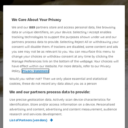
We Care About Your Privacy
We and our
889
partners store and access personal data, like browsing
data or unique identifiers, on your device. Selecting I Accept enables
tracking technologies to support the purposes shown under we and our
partners process data to provide. Selecting Reject All or withdrawing your
consent will disable them. If trackers are disabled, some content and ads
you see may not be as relevant to you. You can resurface this menu to
change your choices or withdraw consent at any time by clicking the
Manage Preferences link on the bottom of the webpage. Your choices will
have effect within our Website. For more details, refer to our Privacy
Policy.
Privacy Statement
Would you rather not? Then we only place essential and statistical
cookies, these do not record any data about you as a person
We and our partners process data to provide:
Use precise geolocation data. Actively scan device characteristics for
identification. Store and/or access information on a device. Personalised
advertising and content, advertising and content measurement, audience
Wijkverpleegkundige Nicole vindt de
research and services development.
berichtgeving over de toename van
List of Partners (vendors)