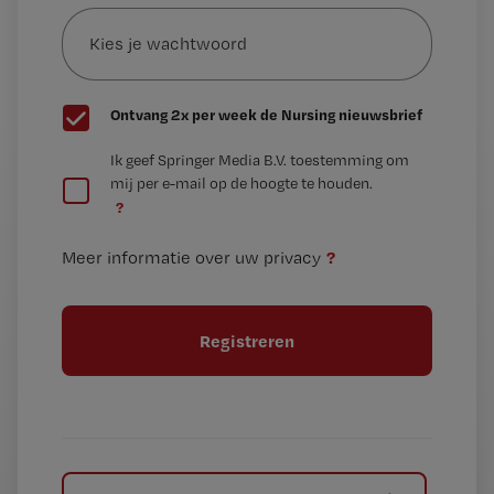
Kies
mailadres?
je
*
wachtwoord
G
Ontvang 2x per week de Nursing nieuwsbrief
e
G
Ik geef Springer Media B.V. toestemming om
e
mij per e-mail op de hoogte te houden.
e
n
?
e
t
n
i
?
Meer informatie over uw privacy
t
t
i
e
t
l
e
l
?