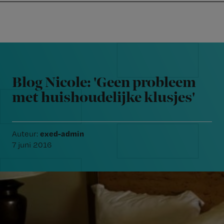
Nursing
W
Skip
Skip
Skip
voor
m
Inloggen
to
to
to
verpleegkundigen
wi
primary
main
footer
jo
navigation
content
Reader
st
Interactions
be
Blog Nicole: 'Geen probleem
met huishoudelijke klusjes'
exed-admin
Auteur:
7 juni 2016