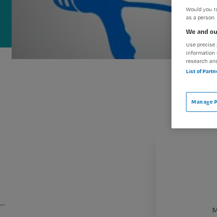
Would you ra
as a person
We and ou
Use precise 
information 
research an
List of Part
Manage P
…
M