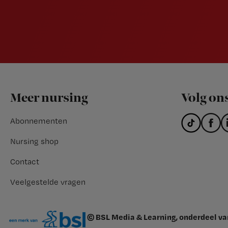
Footer
Meer nursing
Volg on
Abonnementen
Nursing shop
Contact
Veelgestelde vragen
© BSL Media & Learning, onderdeel v