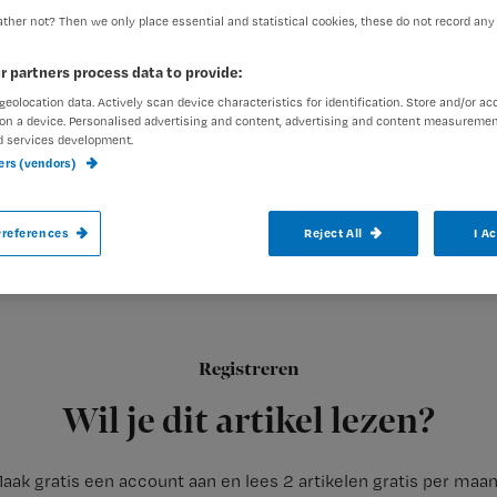
ther not? Then we only place essential and statistical cookies, these do not record any
r partners process data to provide:
exed-admin
10 december 2
Auteur:
geolocation data. Actively scan device characteristics for identification. Store and/or ac
on a device. Personalised advertising and content, advertising and content measuremen
d services development.
ners (vendors)
references
Reject All
I A
Wat is dat toch, vraagt Renée zich af, da
hun patiënten?
Het is een bekend verschijnsel. Zodra een moeder met een 
Registreren
om de
Wil je dit artikel lezen?
aak gratis een account aan en lees 2 artikelen gratis per maa