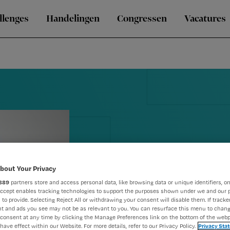
llenges
Handelingen
Congressen
Vacatures
bout Your Privacy
889
partners store and access personal data, like browsing data or unique identifiers, on
Blog Renée: '
Accept enables tracking technologies to support the purposes shown under we and our 
 to provide. Selecting Reject All or withdrawing your consent will disable them. If tracker
t and ads you see may not be as relevant to you. You can resurface this menu to chan
maar niet do
consent at any time by clicking the Manage Preferences link on the bottom of the webp
have effect within our Website. For more details, refer to our Privacy Policy.
Privacy Sta