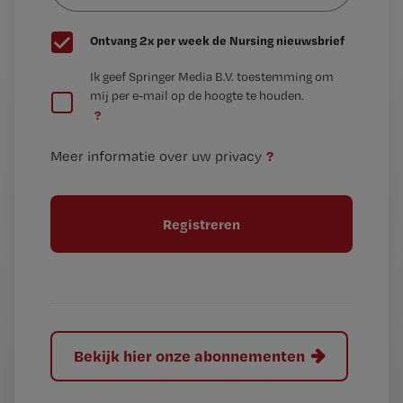
G
Ontvang 2x per week de Nursing nieuwsbrief
e
G
Ik geef Springer Media B.V. toestemming om
e
mij per e-mail op de hoogte te houden.
e
n
?
e
t
n
i
?
Meer informatie over uw privacy
t
t
i
e
t
l
e
l
?
Bekijk hier onze abonnementen