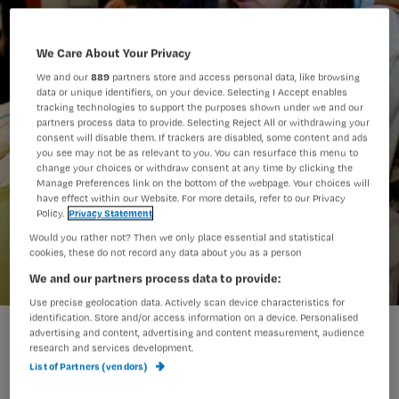
We Care About Your Privacy
We and our
889
partners store and access personal data, like browsing
data or unique identifiers, on your device. Selecting I Accept enables
tracking technologies to support the purposes shown under we and our
partners process data to provide. Selecting Reject All or withdrawing your
consent will disable them. If trackers are disabled, some content and ads
you see may not be as relevant to you. You can resurface this menu to
change your choices or withdraw consent at any time by clicking the
Manage Preferences link on the bottom of the webpage. Your choices will
have effect within our Website. For more details, refer to our Privacy
Policy.
Privacy Statement
Would you rather not? Then we only place essential and statistical
cookies, these do not record any data about you as a person
We and our partners process data to provide:
Use precise geolocation data. Actively scan device characteristics for
identification. Store and/or access information on a device. Personalised
advertising and content, advertising and content measurement, audience
research and services development.
Heel even was Renée volledig
List of Partners (vendors)
afhankelijk van de mening en