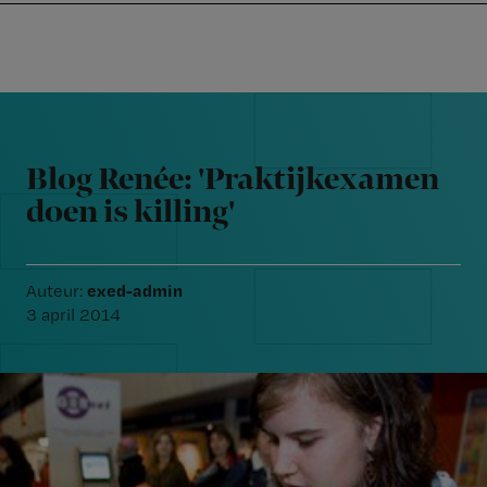
Nursing
W
Skip
Skip
Skip
voor
m
Inloggen
to
to
to
verpleegkundigen
wi
primary
main
footer
jo
navigation
content
Reader
st
Interactions
be
Blog Renée: 'Praktijkexamen
doen is killing'
exed-admin
Auteur:
3 april 2014